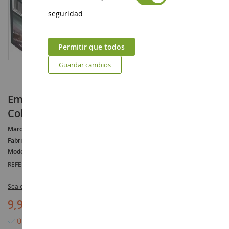
seguridad
Permitir que todos
Guardar cambios
Embarcación UNTERSEEBOOT Tipo VII C -
Colección Histórica para montar y pintar
Marca :
UNTERSEEBOOT
Fabricante :
HELLER
Modelo :
VII
REFERENCIA :
HEL81002
Sea el primero en dejar una reseña para este artículo
9,90 €
Último artículo en stock