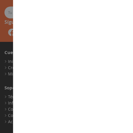
Síguenos
Cuenta
Iniciar sesión
Crear una cuenta
Mis puntos de fidelidad
Soporte al Cliente
Términos y condiciones de venta
Información legal
Contacto
Cookies
Accesibilidad: no conforme