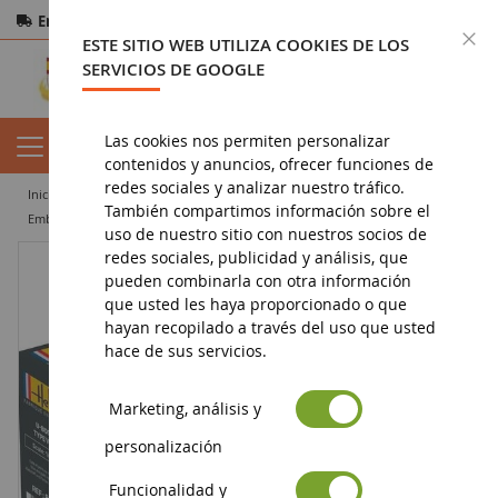
Entrega gratuita
a partir de 200€
Pago seguro
C
ESTE SITIO WEB UTILIZA COOKIES DE LOS
Devoluciones
en 14 días
SERVICIOS DE GOOGLE
Las cookies nos permiten personalizar
contenidos y anuncios, ofrecer funciones de
redes sociales y analizar nuestro tráfico.
inicio
militar
modelos
marina
También compartimos información sobre el
Embarcación UNTERSEEBOOT Tipo VII C - Colección Histórica para montar y pintar
uso de nuestro sitio con nuestros socios de
redes sociales, publicidad y análisis, que
pueden combinarla con otra información
que usted les haya proporcionado o que
hayan recopilado a través del uso que usted
hace de sus servicios.
Marketing, análisis y
personalización
Funcionalidad y