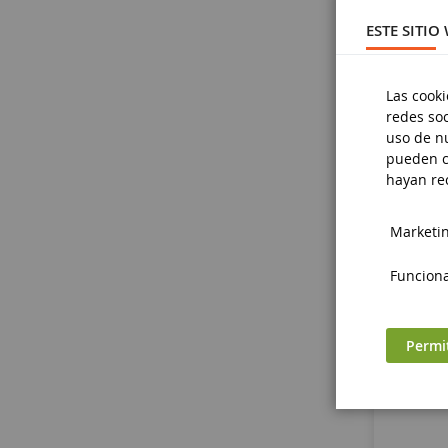
ESTE SITIO
F
Las cooki
redes soc
uso de nu
pueden c
hayan rec
Marketing
Funciona
Permi