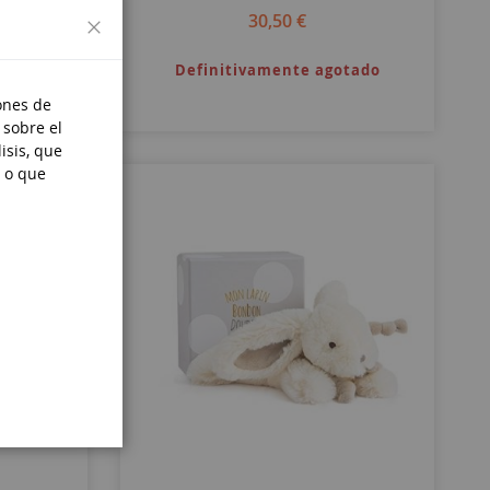
Cerrar
30,50 €
as
Definitivamente agotado
ones de
 sobre el
isis, que
 o que