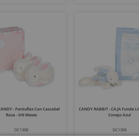
ANDY - Pantuflas Con Cascabel
CANDY RABBIT - CAJA Funda Li
Rosa - 0/6 Meses
Conejo Azul
DC1308
DC1306