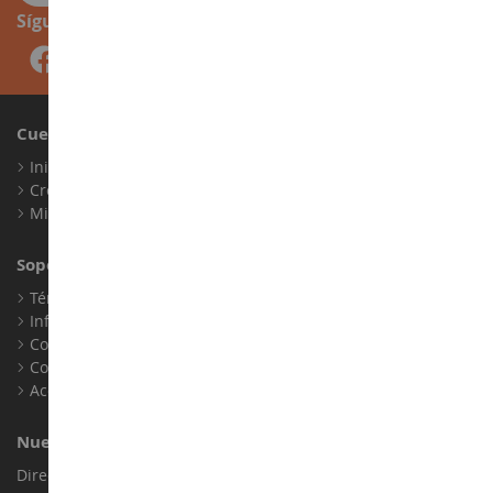
Síguenos
Cuenta
Iniciar sesión
Crear una cuenta
Mis puntos de fidelidad
Soporte al Cliente
Términos y condiciones de venta
Información legal
Contacto
Cookies
Accesibilidad: no conforme
Nuestra Tienda
Dirección : ZA LE Chemin, 61800 Montsecret