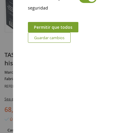
seguridad
Permitir que todos
Guardar cambios
TASK Force Sea Supply 1968 - Colección
histórica para ensamblar y pintar
Marca :
AUCUNE
Fabricante :
HELLER
REFERENCIA :
HEL81092
Sea el primero en dejar una reseña para este artículo
68,90 €
Último artículo en stock
Cantidad