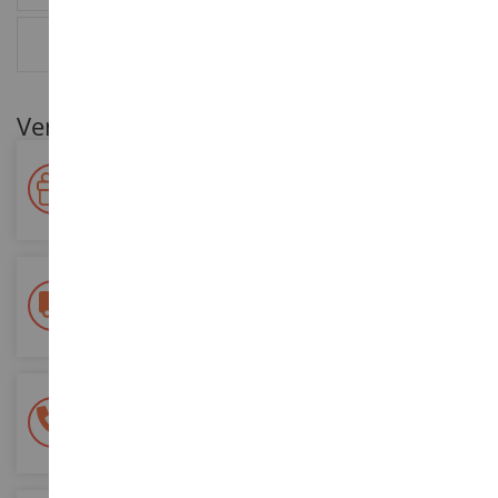
RESEÑAS
Ventajas para nuestros clientes
Premie su fidelidad
Gane puntos por sus compras y utilícelos para futuros
pedidos
Entrega gratuita
a partir de 200 euros de compra
Pago 100% seguro
Todos sus pagos son seguros