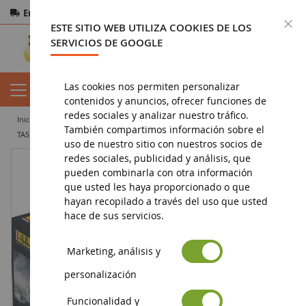
Entrega gratuita
a partir de 200€
Pago seguro
C
ESTE SITIO WEB UTILIZA COOKIES DE LOS
Devoluciones
en 14 días
SERVICIOS DE GOOGLE
Las cookies nos permiten personalizar
contenidos y anuncios, ofrecer funciones de
redes sociales y analizar nuestro tráfico.
inicio
militar
modelos
marina
También compartimos información sobre el
TASK Force Sea Supply 1968 - Colección histórica para ensamblar y pintar
uso de nuestro sitio con nuestros socios de
redes sociales, publicidad y análisis, que
pueden combinarla con otra información
que usted les haya proporcionado o que
hayan recopilado a través del uso que usted
hace de sus servicios.
Marketing, análisis y
personalización
Funcionalidad y