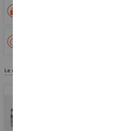
Entrega en 48/72 horas
Seguimiento Colissimo La Poste y puntos de relevo
+ Más de 15.000 referencias
2.000 m² en stock
le recomendamos