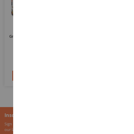
ESCALA
ESCALA
1/24
1/12
Grúa MERCEDES-BENZ Para
OPEL Rekord C Coupé Rojo -
Ensamblar Y Pintar
2200 Piezas
ITA93808
COB24345
67,90 €
129,90 €
Añadir al carrito
Añadir al carrito
Inscripción al boletín
Sign up for our newsletter to receive all our special offers, as well as
our latest news about agricultural miniatures.