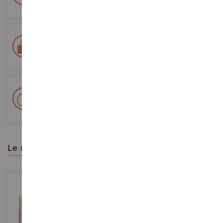
Entrega en 48/72 horas
Seguimiento Colissimo La Poste y puntos de relevo
+ Más de 15.000 referencias
2.000 m² en stock
le recomendamos