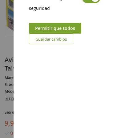
seguridad
Permitir que todos
Guardar cambios
Avión militar MESSERSCHMITT BF 108 B
Taifun para montar y pintar
Marca :
MESSERSCMITT
Fabricante :
HELLER
Modelo :
BF
REFERENCIA :
HEL80231
Sea el primero en dejar una reseña para este artículo
9,90 €
Último artículo en stock