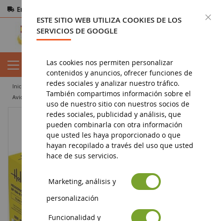
Entrega gratuita
a partir de 200€
Pago seguro
C
ESTE SITIO WEB UTILIZA COOKIES DE LOS
Devoluciones
en 14 días
SERVICIOS DE GOOGLE
Las cookies nos permiten personalizar
contenidos y anuncios, ofrecer funciones de
redes sociales y analizar nuestro tráfico.
inicio
militar
modelos
avión
También compartimos información sobre el
Avión militar MESSERSCHMITT BF 108 B Taifun para montar y pintar
uso de nuestro sitio con nuestros socios de
redes sociales, publicidad y análisis, que
pueden combinarla con otra información
que usted les haya proporcionado o que
hayan recopilado a través del uso que usted
hace de sus servicios.
Marketing, análisis y
personalización
Funcionalidad y