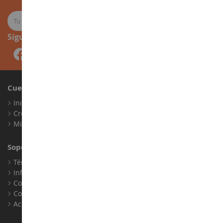
Síguenos
Cuenta
Iniciar sesión
Crear una cuenta
Mis puntos de fidelidad
Soporte al Cliente
Términos y condiciones de venta
Información legal
Contacto
Cookies
Accesibilidad: no conforme