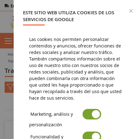
Entrega gratuita
a partir de 200€
Pago seguro
C
ESTE SITIO WEB UTILIZA COOKIES DE LOS
Devoluciones
en 14 días
SERVICIOS DE GOOGLE
Las cookies nos permiten personalizar
contenidos y anuncios, ofrecer funciones de
redes sociales y analizar nuestro tráfico.
inicio
agricultura en miniatura
tractor miniatura
También compartimos información sobre el
Tractor con accesorios
uso de nuestro sitio con nuestros socios de
Tractor con accesorios
redes sociales, publicidad y análisis, que
pueden combinarla con otra información
que usted les haya proporcionado o que
hayan recopilado a través del uso que usted
hace de sus servicios.
2
3
4
5
1
Marketing, análisis y
personalización
Funcionalidad y