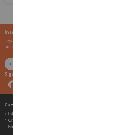
Inscripción al boletín
Sign up for our newsletter to receive all our special offers, as well as
our latest news about agricultural miniatures.
Síguenos
Cuenta
Iniciar sesión
Crear una cuenta
Mis puntos de fidelidad