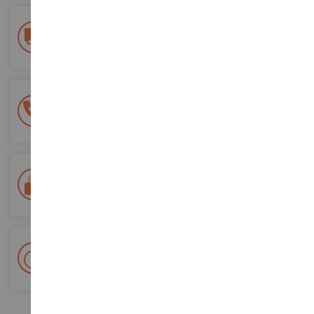
Entrega gratuita
a partir de 200 euros de compra
Pago 100% seguro
Todos sus pagos son seguros
Entrega en 48/72 horas
Seguimiento Colissimo La Poste y puntos de relevo
+ Más de 15.000 referencias
2.000 m² en stock