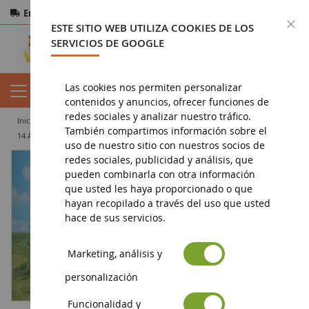
Entrega gratuita
a partir de 200€
Pago seguro
C
ESTE SITIO WEB UTILIZA COOKIES DE LOS
Devoluciones
en 14 días
SERVICIOS DE GOOGLE
Las cookies nos permiten personalizar
contenidos y anuncios, ofrecer funciones de
redes sociales y analizar nuestro tráfico.
inicio
diorama
vegetación
árboles
También compartimos información sobre el
14 Árboles caducifolios 5-12 cm
uso de nuestro sitio con nuestros socios de
redes sociales, publicidad y análisis, que
pueden combinarla con otra información
que usted les haya proporcionado o que
hayan recopilado a través del uso que usted
hace de sus servicios.
Marketing, análisis y
personalización
Funcionalidad y