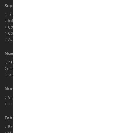
Soporte al Cliente
Términos y condiciones de venta
Información legal
Contacto
Cookies
Accesibilidad: no conforme
Nuestra Tienda
Dirección : ZA LE Chemin, 61800 Montsecret
Correo electrónico :
info@collect-world.es
Horario de apertura: Lunes a sábado / 9h-18h
Nuestras Marcas
Ver Todas Nuestras Marcas
Archivo
Fabricantes
Bruder
Norev