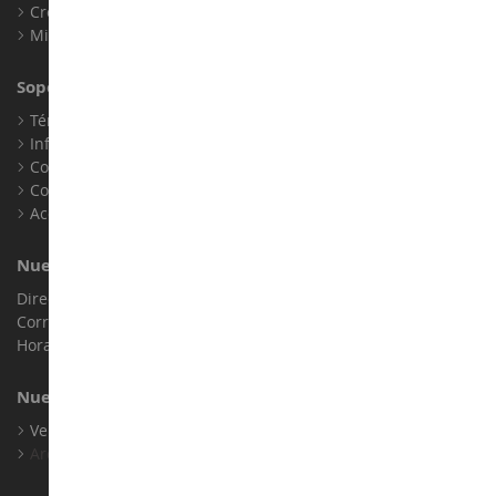
Crear una cuenta
Mis puntos de fidelidad
Soporte al Cliente
Términos y condiciones de venta
Información legal
Contacto
Cookies
Accesibilidad: no conforme
Nuestra Tienda
Dirección : ZA LE Chemin, 61800 Montsecret
Correo electrónico :
info@collect-world.es
Horario de apertura: Lunes a sábado / 9h-18h
Nuestras Marcas
Ver Todas Nuestras Marcas
Archivo