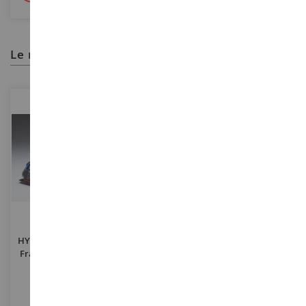
le recomendamos
ESCALA
ESCALA
1/43
1/43
HYUNDAI Velostar N #3 ETCR
Nissan Skyline GT-R Z-Tune
Francia Pau 2021 T.CHILTON
1998 Azul Bahía
IXOGTM161DLQ
SOL4318202
21,90 €
23,90 €
43,90 €