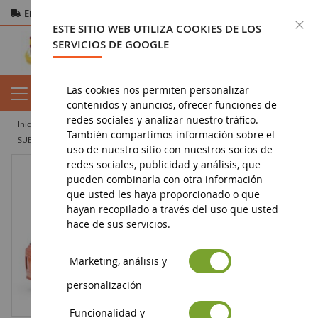
Entrega gratuita
a partir de 200€
Pago seguro
C
ESTE SITIO WEB UTILIZA COOKIES DE LOS
Devoluciones
en 14 días
SERVICIOS DE GOOGLE
Las cookies nos permiten personalizar
contenidos y anuncios, ofrecer funciones de
redes sociales y analizar nuestro tráfico.
inicio
vehículo en miniatura
coche en miniatura
salón
También compartimos información sobre el
SUBARU Impreza WRX STI 2003 Naranja Metálico
uso de nuestro sitio con nuestros socios de
redes sociales, publicidad y análisis, que
pueden combinarla con otra información
que usted les haya proporcionado o que
hayan recopilado a través del uso que usted
hace de sus servicios.
Marketing, análisis y
personalización
Funcionalidad y