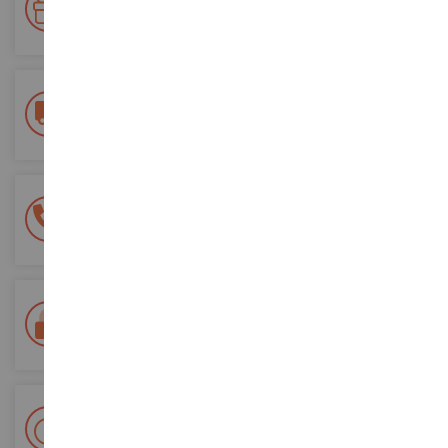
Gane puntos por sus compras y utilícelos para futuros
pedidos
Entrega gratuita
a partir de 200 euros de compra
Pago 100% seguro
Todos sus pagos son seguros
Entrega en 48/72 horas
Seguimiento Colissimo La Poste y puntos de relevo
+ Más de 15.000 referencias
2.000 m² en stock