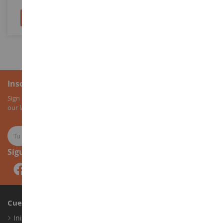
Añadir al carrito
Añadir al carrito
Inscripción al boletín
Sign up for our newsletter to receive all our special offers, as well as
our latest news about agricultural miniatures.
Síguenos
Cuenta
Iniciar sesión