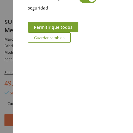
seguridad
SUBARU Impreza WRX STI 2003 Naranja
Permitir que todos
Metálico
Guardar cambios
Marca :
SUBARU
Fabricante :
SOLIDO
Modelo :
Impreza
REFERENCIA :
SOL1812304
Sea el primero en dejar una reseña para este artículo
49,90 €
Solo quedan 6 artículos
Cantidad
Añadir al carrito