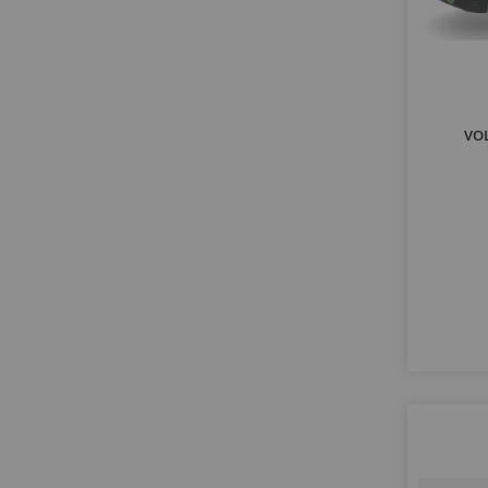
artículos
crown
13
artículos
custom
2
artículo
d14
1
artículos
daily
2
artículos
defender
2
VO
artículo
diplomat
1
artículos
durango
2
artículos
duster
4
artículo
e36
1
artículo
eqc
1
artículo
estafette
1
artículo
explorer
1
artículo
express
1
artículo
f-150
1
artículo
f-250
1
artículos
f-350
4
artículo
fordor
1
artículos
fury
13