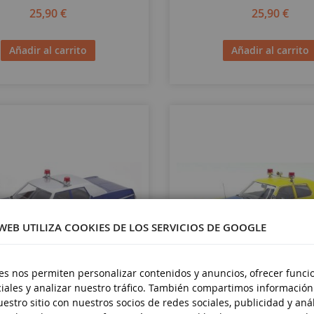
25,90 €
25,90 €
Añadir al carrito
Añadir al carrito
 WEB UTILIZA COOKIES DE LOS SERVICIOS DE GOOGLE
es nos permiten personalizar contenidos y anuncios, ofrecer funci
iales y analizar nuestro tráfico. También compartimos información
ESCALA
1/18
estro sitio con nuestros socios de redes sociales, publicidad y anál