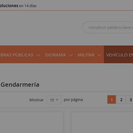
oluciones
en 14 días
OBRAS PÚBLICAS
DIORAMA
MILITAR
VEHÍCULO E
 y Gendarmería
por página
Mostrar
2
3
1