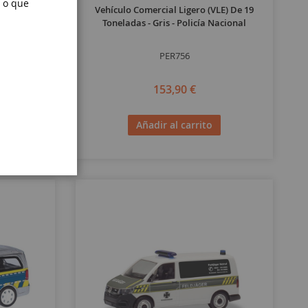
 o que
l Estado De
Vehículo Comercial Ligero (VLE) De 19
Toneladas - Gris - Policía Nacional
PER756
153,90 €
Añadir al carrito