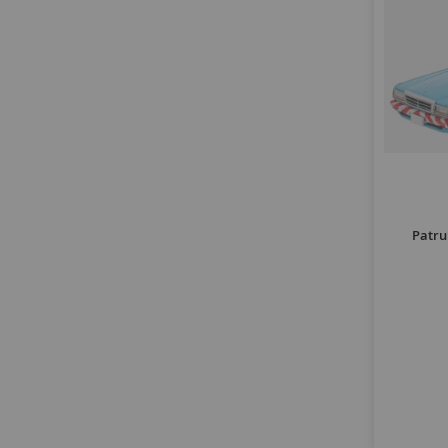
artículo
gallardo
1
artículo
gbk
1
artículo
gloria
1
artículo
goelette
1
artículo
gran
1
artículos
gt-r
3
artículos
id
3
artículos
impala
4
artículos
interceptor
15
Patru
artículos
kangoo
2
artículo
kever
1
artículo
legacy
1
artículos
lightweight
5
artículo
lt
1
artículos
ltd
7
artículo
m
1
artículo
m1008
1
artículo
m1009