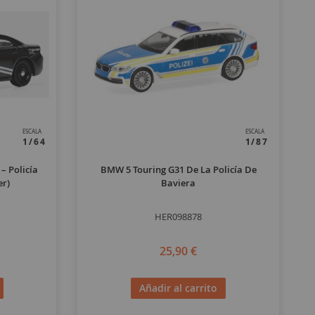
ESCALA
ESCALA
1/64
1/87
– Policía
BMW 5 Touring G31 De La Policía De
er)
Baviera
HER098878
25,90 €
Añadir al carrito