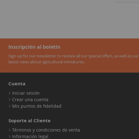
1
artículo
m3
1
artículos
master
2
artículo
matador
1
artículo
mc
1
artículos
megane
6
artículos
Inscripción al boletín
monaco
7
artículo
morris
1
Sign up for our newsletter to receive all our special offers, as well as our
artículos
latest news about agricultural miniatures.
multivan
5
artículos
mustang
18
artículo
new beetle
1
Cuenta
artículos
passat
6
artículo
Iniciar sesión
polo
1
Crear una cuenta
artículos
q5
3
Mis puntos de fidelidad
artículos
q7
2
artículos
r1100
3
Soporte al Cliente
artículos
r4
2
Términos y condiciones de venta
artículos
ram
6
Información legal
artículos