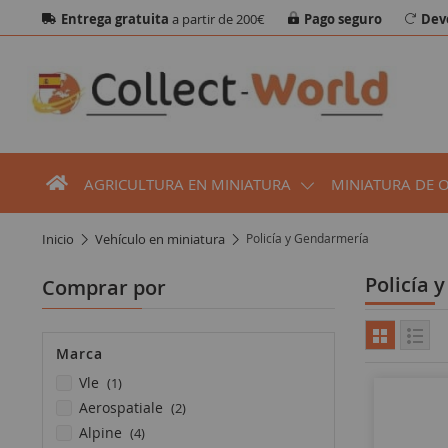
Entrega gratuita
a partir de 200€
Pago seguro
Dev
AGRICULTURA EN MINIATURA
MINIATURA DE 
inicio
vehículo en miniatura
Policía y Gendarmería
Policía
Comprar por
Marca
artículo
vle
1
artículos
aerospatiale
2
artículos
alpine
4