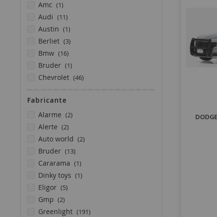
artículo
amc
1
artículos
audi
11
artículo
austin
1
artículos
berliet
3
artículos
bmw
16
artículo
bruder
1
artículos
chevrolet
46
artículos
citroen
11
Fabricante
artículos
dacia
8
artículo
artículos
diocolle 64
1
alarme
2
DODGE 
artículos
artículos
dodge
53
alerte
2
artículo
artículos
ducati
1
auto world
2
artículos
artículos
fiat
2
bruder
13
artículos
artículo
ford
93
cararama
1
artículos
artículo
gmc
2
dinky toys
1
artículo
artículos
haflinger
1
eligor
5
artículos
artículos
harvester
2
gmp
2
artículo
artículos
isuzu
1
greenlight
191