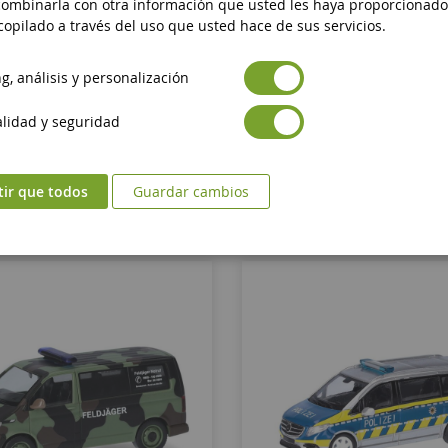
ombinarla con otra información que usted les haya proporcionado
onaco 1974 Policía De Nevada
DODGE Monaco 1974 Policía De
opilado a través del uso que usted hace de sus servicios.
Nueva York
, análisis y personalización
KKS181155
KKS181156
lidad y seguridad
71,90 €
81,90 €
Añadir al carrito
Añadir al carrito
tir que todos
Guardar cambios