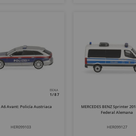
ESCALA
1/87
A6 Avant: Policía Austriaca
MERCEDES BENZ Sprinter 2018
Federal Alemana
HER099103
HER099127