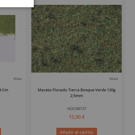
ESCALA
ESCALA
14 Cm
Maceta Flocado Tierra Bosque Verde 120g
Al
2;5mm
NOC08157
15,90 €
Añadir al carrito