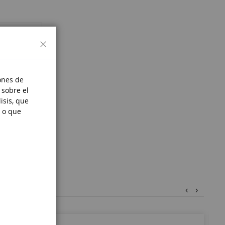
Cerrar
ones de
 sobre el
isis, que
 o que
‹
›