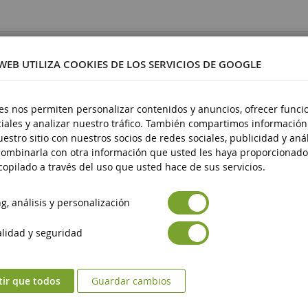
5140
 WEB UTILIZA COOKIES DE LOS SERVICIOS DE GOOGLE
es nos permiten personalizar contenidos y anuncios, ofrecer funci
iales y analizar nuestro tráfico. También compartimos información
 14 años
estro sitio con nuestros socios de redes sociales, publicidad y anál
ombinarla con otra información que usted les haya proporcionado
opilado a través del uso que usted hace de sus servicios.
, análisis y personalización
lidad y seguridad
tir que todos
Guardar cambios