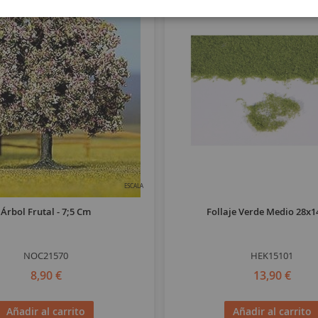
ESCALA
Árbol Frutal - 7;5 Cm
Follaje Verde Medio 28x
NOC21570
HEK15101
8,90 €
13,90 €
Añadir al carrito
Añadir al carrito