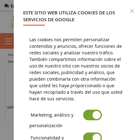
Entrega gratuita
a partir de 200€
Pago seguro
C
ESTE SITIO WEB UTILIZA COOKIES DE LOS
Devoluciones
en 14 días
SERVICIOS DE GOOGLE
Las cookies nos permiten personalizar
contenidos y anuncios, ofrecer funciones de
redes sociales y analizar nuestro tráfico.
inicio
agricultura en miniatura
maquinaria agrícola
También compartimos información sobre el
remolque y volquete
Remolque JOSKIN Trans EX 5 toneladas
uso de nuestro sitio con nuestros socios de
redes sociales, publicidad y análisis, que
pueden combinarla con otra información
que usted les haya proporcionado o que
hayan recopilado a través del uso que usted
hace de sus servicios.
Marketing, análisis y
personalización
Funcionalidad y