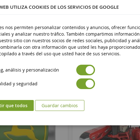
 WEB UTILIZA COOKIES DE LOS SERVICIOS DE GOOGLE
stico
 14 años
es nos permiten personalizar contenidos y anuncios, ofrecer funci
iales y analizar nuestro tráfico. También compartimos información
estro sitio con nuestros socios de redes sociales, publicidad y anál
ombinarla con otra información que usted les haya proporcionado
opilado a través del uso que usted hace de sus servicios.
, análisis y personalización
lidad y seguridad
tir que todos
Guardar cambios