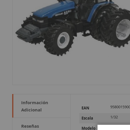
Información
Más
958001590
EAN
Adicional
Información
1/32
Escala
Reseñas
8560
Modelo