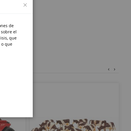
Cerrar
ones de
 sobre el
isis, que
 o que
‹
›