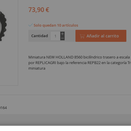
73,90 €
Solo quedan 10 artículos
Cantidad
Añadir al carrito
Miniatura NEW HOLLAND 8560 bicilíndrico trasero a escala 
por REPLICAGRI bajo la referencia REPB22 en la categoría Tr
miniatura
0164