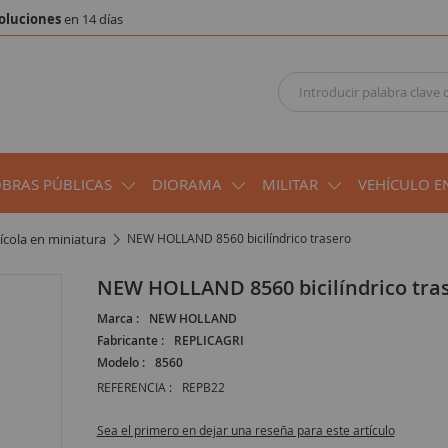
oluciones
en 14 días
OBRAS PÚBLICAS
DIORAMA
MILITAR
VEHÍCULO E
rícola en miniatura
NEW HOLLAND 8560 bicilíndrico trasero
NEW HOLLAND 8560 bicilíndrico tra
Marca :
NEW HOLLAND
Fabricante :
REPLICAGRI
Modelo :
8560
REFERENCIA :
REPB22
Sea el primero en dejar una reseña para este artículo