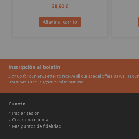
38,90 €
Añadir al carrito
Inscripción al boletín
Sign up for our newsletter to receive all our special offers, as well as our
latest news about agricultural miniatures.
Cuenta
Iniciar sesión
Crear una cuenta
Mis puntos de fidelidad