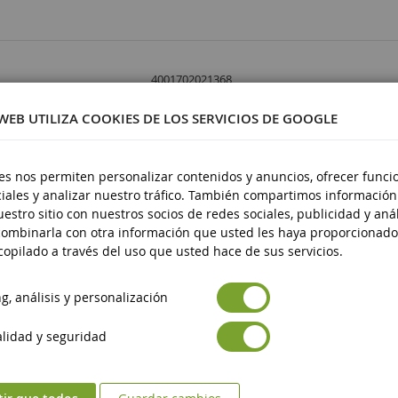
4001702021368
1/16
 WEB UTILIZA COOKIES DE LOS SERVICIOS DE GOOGLE
Plástico
a partir de 3 años
es nos permiten personalizar contenidos y anuncios, ofrecer funci
iales y analizar nuestro tráfico. También compartimos información
Nueve
estro sitio con nuestros socios de redes sociales, publicidad y anál
ombinarla con otra información que usted les haya proporcionado
Avertissement : ne convient pas aux enfants d
guridad de los productos
opilado a través del uso que usted hace de sus servicios.
de 3 ans.
Marquage CE
ad de los productos
, análisis y personalización
lidad y seguridad