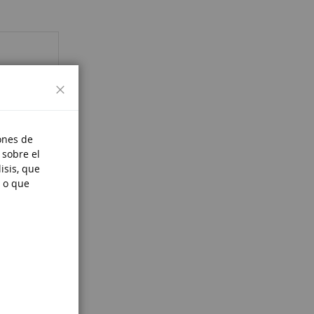
Cerrar
ones de
 sobre el
isis, que
 o que
e moins