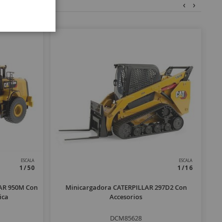
‹
›
ESCALA
ESCALA
1/50
1/16
AR 950M Con
Minicargadora CATERPILLAR 297D2 Con
ica
Accesorios
DCM85628