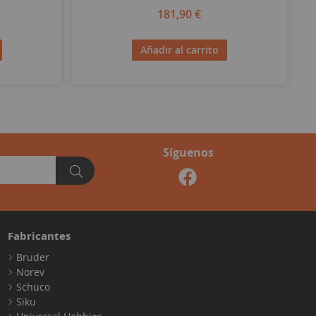
181,90 €
Añadir al carrito
Síguenos
Fabricantes
Bruder
Norev
Schuco
Siku