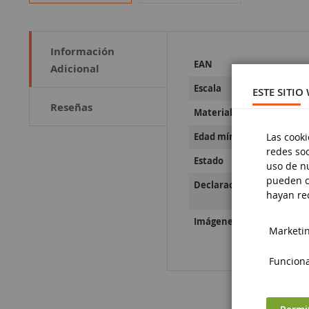
Información
Más
EAN
Adicional
Información
Escala
ESTE SITIO
Reseñas
Material
Las cooki
Edad mínima
redes soc
Estado
uso de nu
pueden c
Declaraciones sobre la se
hayan rec
Imágenes sobre la segurid
Marketing
Funciona