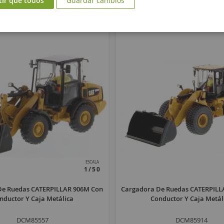
tir que todos
Guardar cambios
ESCALA
1/50
De Ruedas CATERPILLAR 906M Con
Cargadora De Ruedas CATERPILL
nductor Y Caja Metálica
Conductor Y Caja Metál
DCM85557
DCM85914