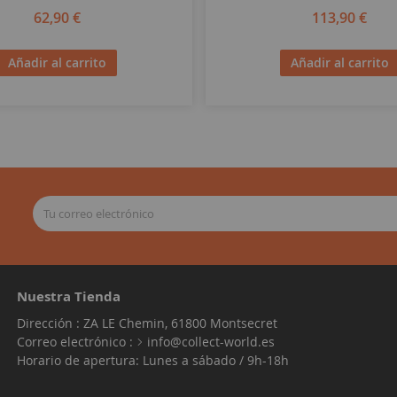
62,90 €
113,90 €
Añadir al carrito
Añadir al carrito
Nuestra Tienda
Dirección : ZA LE Chemin, 61800 Montsecret
Correo electrónico :
info@collect-world.es
Horario de apertura: Lunes a sábado / 9h-18h