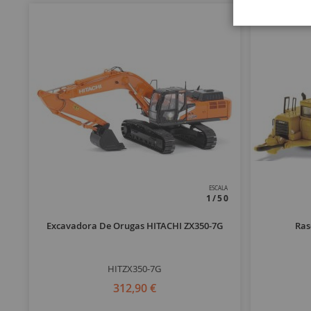
ESCALA
1/50
Excavadora De Orugas HITACHI ZX350-7G
Ras
HITZX350-7G
312,90 €