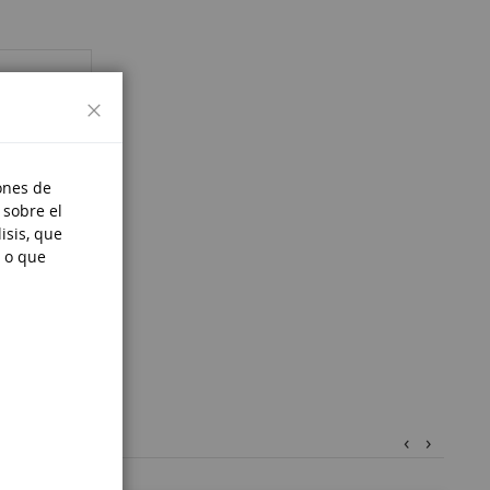
Cerrar
ones de
 sobre el
isis, que
 o que
‹
›