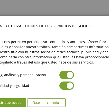
4573
 WEB UTILIZA COOKIES DE LOS SERVICIOS DE GOOGLE
es nos permiten personalizar contenidos y anuncios, ofrecer funci
iales y analizar nuestro tráfico. También compartimos información
stico
estro sitio con nuestros socios de redes sociales, publicidad y anál
 14 años
ombinarla con otra información que usted les haya proporcionado
opilado a través del uso que usted hace de sus servicios.
, análisis y personalización
lidad y seguridad
tir que todos
Guardar cambios