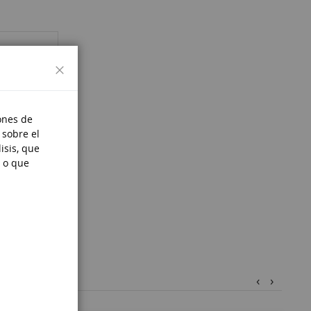
Cerrar
ones de
 sobre el
isis, que
 o que
‹
›