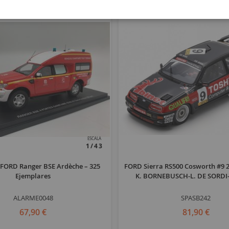
ESCALA
1/43
FORD Ranger BSE Ardèche – 325
FORD Sierra RS500 Cosworth #9 
Ejemplares
K. BORNEBUSCH-L. DE SORDI-
ALARME0048
SPASB242
67,90 €
81,90 €