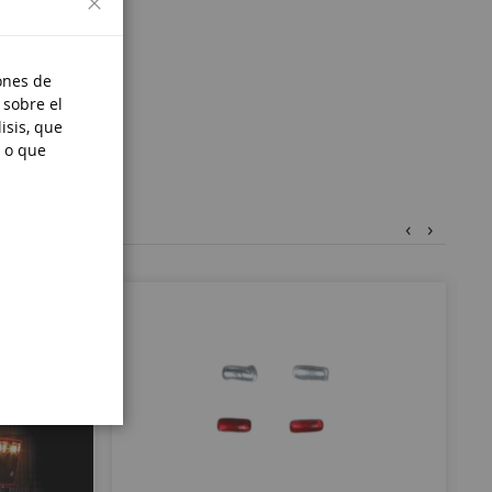
ones de
 sobre el
isis, que
 o que
‹
›