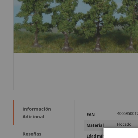
Información
Más
400595001
EAN
Adicional
Información
Flocado
Material
Reseñas
a partir de
Edad mínima