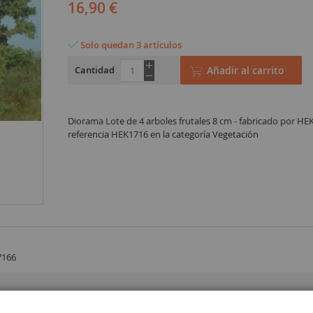
16,90 €
Solo quedan 3 artículos
Cantidad
Añadir al carrito
Diorama Lote de 4 arboles frutales 8 cm - fabricado por HEK
referencia HEK1716 en la categoría Vegetación
7166
 14 años