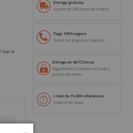
Entrega gratuita
a partir de 200 euros de compra
Pago 100% seguro
Todos sus pagos son seguros
I bajo la
Entrega en 48/72 horas
Seguimiento Colissimo La Poste y
puntos de relevo
+ Más de 15.000 referencias
2.000 m² en stock
Cerrar