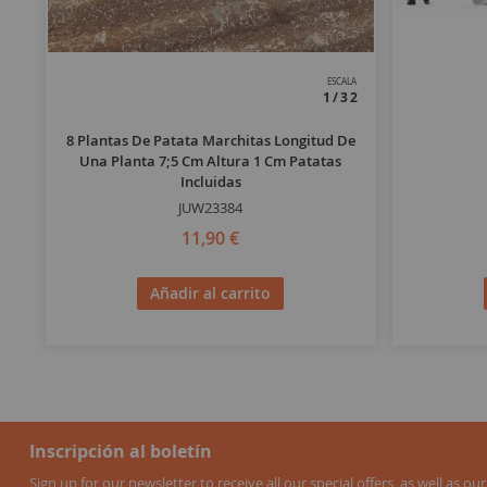
ESCALA
1/32
8 Plantas De Patata Marchitas Longitud De
Una Planta 7;5 Cm Altura 1 Cm Patatas
Incluidas
JUW23384
11,90 €
Añadir al carrito
Inscripción al boletín
Sign up for our newsletter to receive all our special offers, as well as our