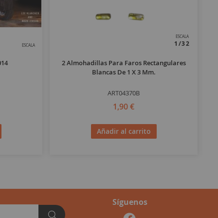
ESCALA
1/32
ESCALA
014
2 Almohadillas Para Faros Rectangulares
Blancas De 1 X 3 Mm.
ART04370B
1,90 €
Añadir al carrito
Síguenos