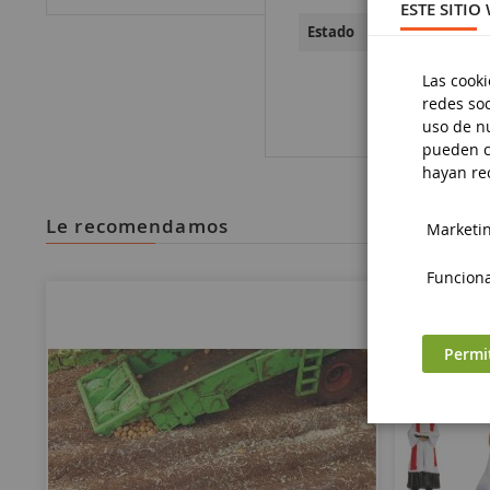
ESTE SITIO
Nueve
Estado
Las cooki
redes soc
uso de nu
pueden c
hayan rec
le recomendamos
Marketing
Funciona
Permi