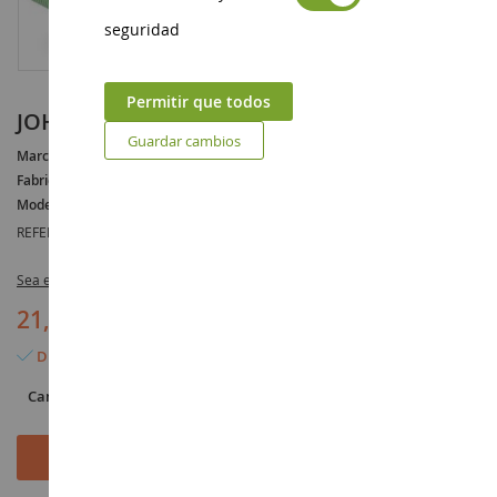
seguridad
Permitir que todos
JOHN DEERE 5115M Escala: 1/16
Guardar cambios
Marca :
JOHN DEERE
Fabricante :
BRUDER
Modelo :
5115
REFERENCIA :
BRU2106
Sea el primero en dejar una reseña para este artículo
21,90 €
Disponible
Cantidad
Añadir al carrito