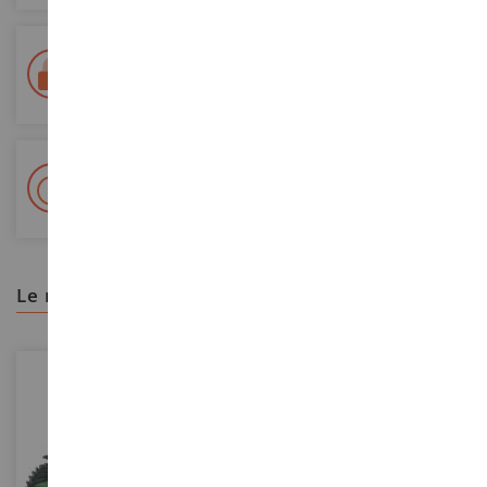
Entrega en 48/72 horas
Seguimiento Colissimo La Poste y puntos de relevo
+ Más de 15.000 referencias
2.000 m² en stock
le recomendamos