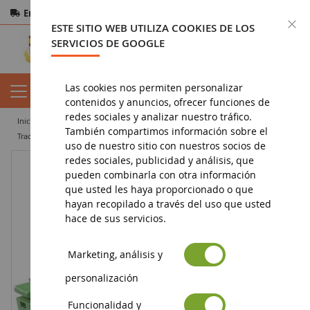
Entrega gratuita
a partir de 200€
Pago seguro
C
ESTE SITIO WEB UTILIZA COOKIES DE LOS
Devoluciones
en 14 días
SERVICIOS DE GOOGLE
Las cookies nos permiten personalizar
contenidos y anuncios, ofrecer funciones de
redes sociales y analizar nuestro tráfico.
inicio
agricultura en miniatura
tractor miniatura
También compartimos información sobre el
tractor agrícola en miniatura
JOHN DEERE 5115M Escala: 1/16
uso de nuestro sitio con nuestros socios de
redes sociales, publicidad y análisis, que
pueden combinarla con otra información
que usted les haya proporcionado o que
hayan recopilado a través del uso que usted
hace de sus servicios.
Marketing, análisis y
personalización
Funcionalidad y