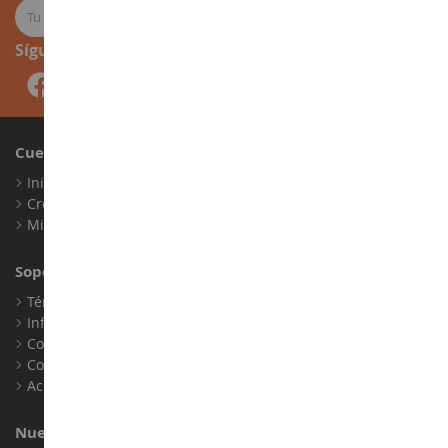
Síguenos
Cuenta
Iniciar sesión
Crear una cuenta
Mis puntos de fidelidad
Soporte al Cliente
Términos y condiciones de venta
Información legal
Contacto
Cookies
Accesibilidad: no conforme
Nuestra Tienda