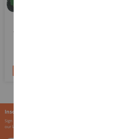
ESCALA
ESCALA
1/32
1/16
JOHN DEERE 4960 Twin-
JOHN DEERE 6920 Con
Prestige Collection
Remolque
BRI43383
BRU2057
58,90 €
43,90 €
47,90 €
Añadir al carrito
Añadir al carrito
Inscripción al boletín
Sign up for our newsletter to receive all our special offers, as well as
our latest news about agricultural miniatures.