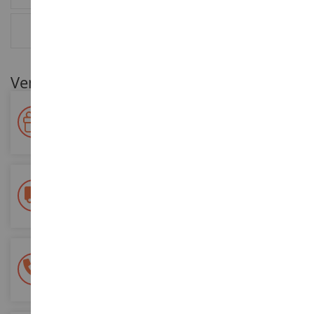
RESEÑAS
Ventajas para nuestros clientes
Premie su fidelidad
Gane puntos por sus compras y utilícelos para futuros
pedidos
Entrega gratuita
a partir de 200 euros de compra
Pago 100% seguro
Todos sus pagos son seguros