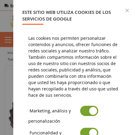
Entrega gratuita
a partir de 200€
Pago seguro
C
ESTE SITIO WEB UTILIZA COOKIES DE LOS
Devoluciones
en 14 días
SERVICIOS DE GOOGLE
Las cookies nos permiten personalizar
contenidos y anuncios, ofrecer funciones de
redes sociales y analizar nuestro tráfico.
inicio
agricultura en miniatura
tractor miniatura
También compartimos información sobre el
tractor agrícola en miniatura
FORD County Super 4
uso de nuestro sitio con nuestros socios de
redes sociales, publicidad y análisis, que
pueden combinarla con otra información
que usted les haya proporcionado o que
hayan recopilado a través del uso que usted
hace de sus servicios.
Marketing, análisis y
personalización
Funcionalidad y