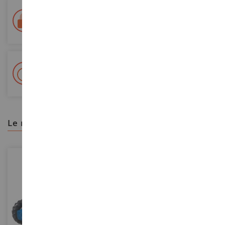
Entrega en 48/72 horas
Seguimiento Colissimo La Poste y puntos de relevo
+ Más de 15.000 referencias
2.000 m² en stock
le recomendamos