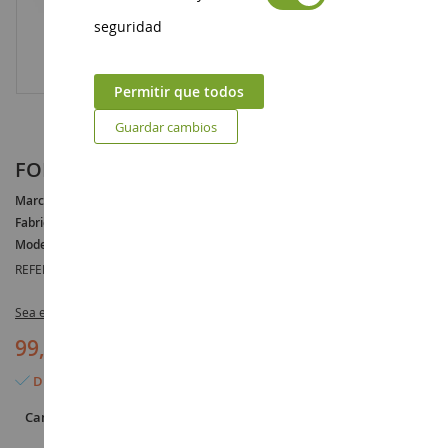
seguridad
Permitir que todos
Guardar cambios
FORD County Super 4
Marca :
FORD
Fabricante :
UNIVERSAL HOBBIES
Modelo :
County
REFERENCIA :
UH2781
Sea el primero en dejar una reseña para este artículo
99,90 €
Disponible
Cantidad