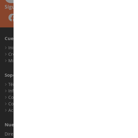
Síguenos
Cuenta
Iniciar sesión
Crear una cuenta
Mis puntos de fidelidad
Soporte al Cliente
Términos y condiciones de venta
Información legal
Contacto
Cookies
Accesibilidad: no conforme
Nuestra Tienda
Dirección : ZA LE Chemin, 61800 Montsecret