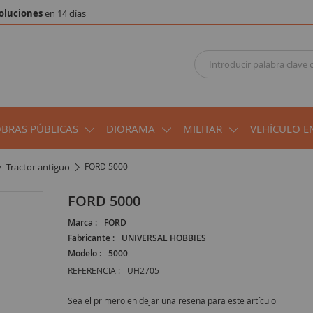
oluciones
en 14 días
OBRAS PÚBLICAS
DIORAMA
MILITAR
VEHÍCULO E
tractor antiguo
FORD 5000
FORD 5000
Marca :
FORD
Fabricante :
UNIVERSAL HOBBIES
Modelo :
5000
REFERENCIA :
UH2705
Sea el primero en dejar una reseña para este artículo