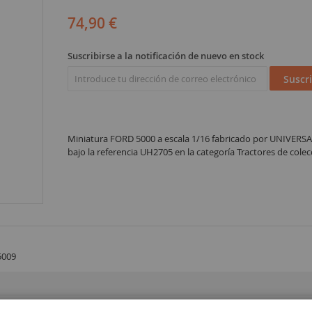
74,90 €
Suscribirse a la notificación de nuevo en stock
Suscri
Miniatura FORD 5000 a escala 1/16 fabricado por UNIVERS
bajo la referencia UH2705 en la categoría Tractores de colec
5009