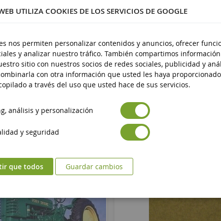
 WEB UTILIZA COOKIES DE LOS SERVICIOS DE GOOGLE
stico
 14 años
es nos permiten personalizar contenidos y anuncios, ofrecer funci
iales y analizar nuestro tráfico. También compartimos información
estro sitio con nuestros socios de redes sociales, publicidad y anál
ombinarla con otra información que usted les haya proporcionado
opilado a través del uso que usted hace de sus servicios.
, análisis y personalización
lidad y seguridad
tir que todos
Guardar cambios