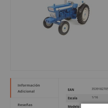
Información
Más
353918270
EAN
Adicional
Información
1/16
Escala
Reseñas
5000
Modelo