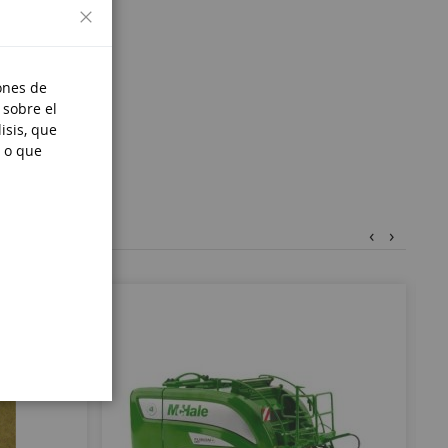
Cerrar
ones de
 sobre el
isis, que
 o que
‹
›