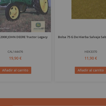
ESCALA
 2008 JOHN DEERE Tractor Legacy
Bolsa 75 G De Hierba Salvaje S
CAL144476
HEK3370
19,90 €
11,90 €
Añadir al carrito
Añadir al carrito