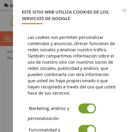
Entrega gratuita
a partir de 200€
Pago seguro
C
ESTE SITIO WEB UTILIZA COOKIES DE LOS
Devoluciones
en 14 días
SERVICIOS DE GOOGLE
Las cookies nos permiten personalizar
contenidos y anuncios, ofrecer funciones de
redes sociales y analizar nuestro tráfico.
inicio
diorama
vegetación
flocado
También compartimos información sobre el
Flor verde prado flocado bolsa 42grs
uso de nuestro sitio con nuestros socios de
redes sociales, publicidad y análisis, que
pueden combinarla con otra información
que usted les haya proporcionado o que
hayan recopilado a través del uso que usted
hace de sus servicios.
Marketing, análisis y
personalización
Funcionalidad y