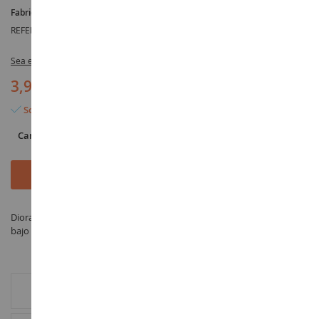
Fabricante :
NOCH
REFERENCIA :
NOC08400
Sea el primero en dejar una reseña para este artículo
3,90 €
Solo quedan 3 artículos
Cantidad
Añadir al carrito
Diorama Flor verde prado flocado bolsa 42grs - fabricado por NOCH
bajo la referencia NOC08400 en la categoría Vegetación
INFORMACIÓN ADICIONAL