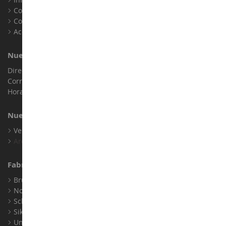
Contacto
Cookies
Accesibilidad: no conforme
Nuestra Tienda
Dirección : ZA LE Chemin, 61800 Montsecret
Correo electrónico :
info@collect-world.es
Horario de apertura: Lunes a sábado / 9h-18h
Nuestras Marcas
Ver Todas Nuestras Marcas
Archivo
Fabricantes
Bruder
Norev
Schuco
Siku
Universal Hobbies