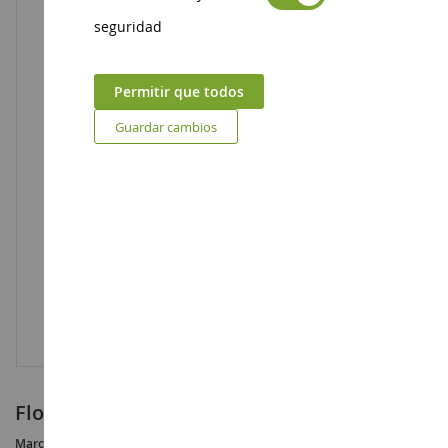
seguridad
Permitir que todos
Guardar cambios
Flor verde prado flocado bolsa 42grs
Marca :
AUCUNE