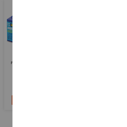
ESCALA
ESCALA
Pintura Acrílica Azul Gris
Granja Alfombra De Juego
Mate Bote 18 Ml
100x150 Cm
REV36179
KID570347
3,90 €
18,90 €
Añadir al carrito
Añadir al carrito