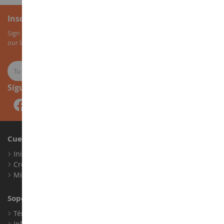
Inscripción al boletín
Sign up for our newsletter to receive all our special offers, as well as
our latest news about agricultural miniatures.
Síguenos
Cuenta
Iniciar sesión
Crear una cuenta
Mis puntos de fidelidad
Soporte al Cliente
Términos y condiciones de venta
Información legal