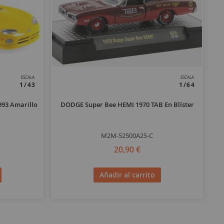
ESCALA
ESCALA
1/43
1/64
993 Amarillo
DODGE Super Bee HEMI 1970 TAB En Blíster
D
M2M-52500A25-C
20,90 €
Añadir al carrito