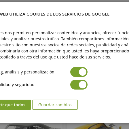
a partir de 3 años
 WEB UTILIZA COOKIES DE LOS SERVICIOS DE GOOGLE
Nueve
Avertissement : ne convient pas aux enfants d
guridad de los productos
es nos permiten personalizar contenidos y anuncios, ofrecer funci
de 3 ans.
iales y analizar nuestro tráfico. También compartimos información
Marquage CE
ad de los productos
estro sitio con nuestros socios de redes sociales, publicidad y anál
ombinarla con otra información que usted les haya proporcionado
opilado a través del uso que usted hace de sus servicios.
, análisis y personalización
lidad y seguridad
tir que todos
Guardar cambios