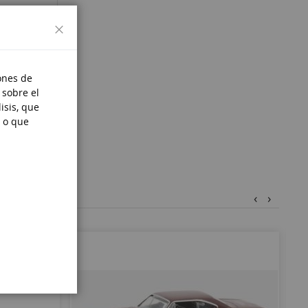
Cerrar
e moins
ones de
 sobre el
isis, que
 o que
‹
›