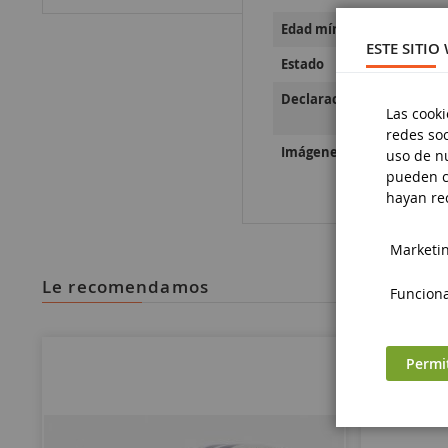
Edad mínima
ESTE SITIO
Estado
Declaraciones sobre la se
Las cooki
redes soc
Imágenes sobre la segurid
uso de nu
pueden c
hayan rec
Marketing
le recomendamos
Funciona
Permi