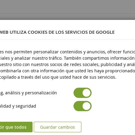
0662
 WEB UTILIZA COOKIES DE LOS SERVICIOS DE GOOGLE
es nos permiten personalizar contenidos y anuncios, ofrecer funci
iales y analizar nuestro tráfico. También compartimos información
stico
estro sitio con nuestros socios de redes sociales, publicidad y anál
 14 años
ombinarla con otra información que usted les haya proporcionado
opilado a través del uso que usted hace de sus servicios.
, análisis y personalización
lidad y seguridad
tir que todos
Guardar cambios