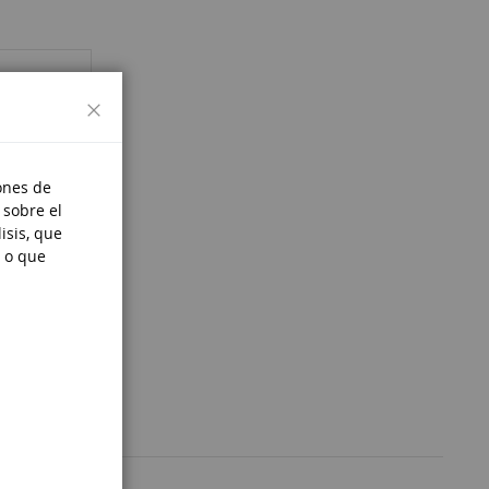
Cerrar
ones de
 sobre el
isis, que
 o que