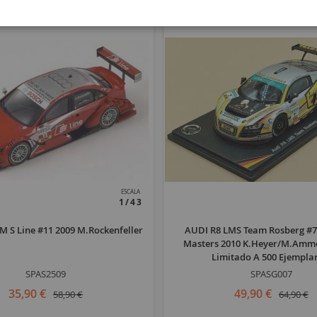
ESCALA
1/43
 S Line #11 2009 M.Rockenfeller
AUDI R8 LMS Team Rosberg #
Masters 2010 K.Heyer/M.Amme
Limitado A 500 Ejemplar
SPAS2509
SPASG007
35,90 €
49,90 €
58,90 €
64,90 €