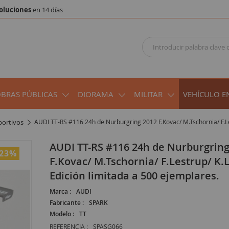
oluciones
en 14 días
OBRAS PÚBLICAS
DIORAMA
MILITAR
VEHÍCULO E
portivos
AUDI TT-RS #116 24h de Nurburgring 2012 F.Kovac/ M.Tschornia/ F.Les
AUDI TT-RS #116 24h de Nurburgring 2012
-23
%
F.Kovac/ M.Tschornia/ F.Lestrup/ K.L
Edición limitada a 500 ejemplares.
Marca :
AUDI
Fabricante :
SPARK
Modelo :
TT
REFERENCIA :
SPASG066