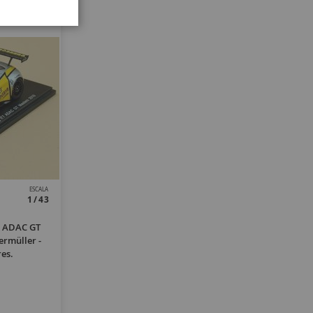
ESCALA
1/43
7 ADAC GT
rmüller -
es.