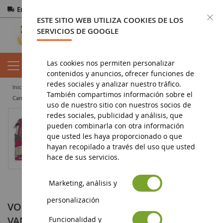
Entrega gratuita
a partir de 200€
Pago seguro
C
ESTE SITIO WEB UTILIZA COOKIES DE LOS
Devoluciones
en 14 días
SERVICIOS DE GOOGLE
Las cookies nos permiten personalizar
contenidos y anuncios, ofrecer funciones de
redes sociales y analizar nuestro tráfico.
inicio
miniatura de obras públicas
camión en miniatura
También compartimos información sobre el
camión cisterna
VOLVO FH04 4x2 Con 3 Ejes Cisterna Gris VAN DER LEE
uso de nuestro sitio con nuestros socios de
redes sociales, publicidad y análisis, que
pueden combinarla con otra información
que usted les haya proporcionado o que
hayan recopilado a través del uso que usted
hace de sus servicios.
Marketing, análisis y
personalización
VOLVO FH04 4x2 Con 3 Ejes Cisterna Gris
VAN DER LEE
Funcionalidad y