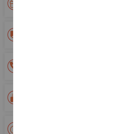
Gane puntos por sus compras y utilícelos para futuros
pedidos
Entrega gratuita
a partir de 200 euros de compra
Pago 100% seguro
Todos sus pagos son seguros
Entrega en 48/72 horas
Seguimiento Colissimo La Poste y puntos de relevo
+ Más de 15.000 referencias
2.000 m² en stock