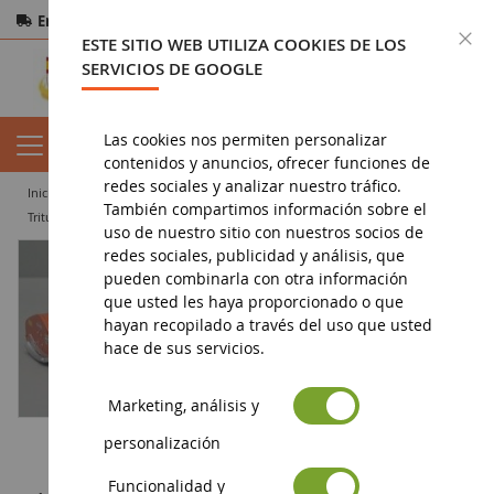
Entrega gratuita
a partir de 200€
Pago seguro
C
ESTE SITIO WEB UTILIZA COOKIES DE LOS
Devoluciones
en 14 días
SERVICIOS DE GOOGLE
Las cookies nos permiten personalizar
contenidos y anuncios, ofrecer funciones de
redes sociales y analizar nuestro tráfico.
inicio
agricultura en miniatura
maquinaria agrícola
otros
También compartimos información sobre el
Trituradora KUHN TBE 222
uso de nuestro sitio con nuestros socios de
redes sociales, publicidad y análisis, que
pueden combinarla con otra información
que usted les haya proporcionado o que
hayan recopilado a través del uso que usted
hace de sus servicios.
Marketing, análisis y
personalización
Funcionalidad y