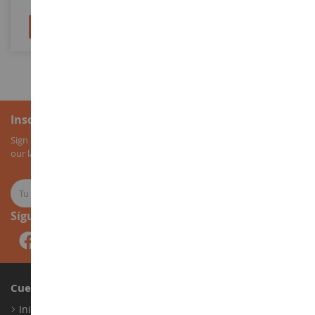
Añadir al carrito
Añadir al carrito
Inscripción al boletín
Sign up for our newsletter to receive all our special offers, as well as
our latest news about agricultural miniatures.
Síguenos
Cuenta
Iniciar sesión