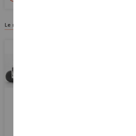
le recomendamos
ESCALA
ESCALA
1/32
1/64
BIG BUD 16V-747 Con
FORD 8N 1982 Gris De La
Neumáticos Titan LSW
Serie 10 De DOWN ON THE
Blancos
FARM En Blister
FIGE10-4392
GREEN48100-A
749,90 €
10,90 €