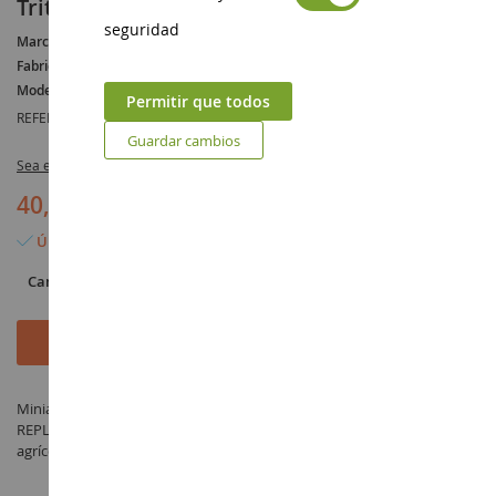
Trituradora KUHN TBE 222
seguridad
Marca :
KUHN
Fabricante :
REPLICAGRI
Modelo :
TBE
Permitir que todos
REFERENCIA :
REP127
Guardar cambios
Sea el primero en dejar una reseña para este artículo
40,90 €
Último artículo en stock
Cantidad
Añadir al carrito
Miniatura Trituradora KUHN TBE 222 a escala 1/32 fabricado por
REPLICAGRI bajo la referencia REP127 en la categoría Maquinaria
agrícola