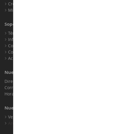
Crear una cuenta
Mis puntos de fidelidad
Soporte al Cliente
Términos y condiciones de venta
Información legal
Contacto
Cookies
Accesibilidad: no conforme
Nuestra Tienda
Dirección : ZA LE Chemin, 61800 Montsecret
Correo electrónico :
info@collect-world.es
Horario de apertura: Lunes a sábado / 9h-18h
Nuestras Marcas
Ver Todas Nuestras Marcas
Archivo