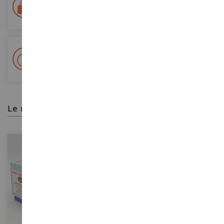
Entrega en 48/72 horas
Seguimiento Colissimo La Poste y puntos de relevo
+ Más de 15.000 referencias
2.000 m² en stock
le recomendamos
ESCALA
ESCALA