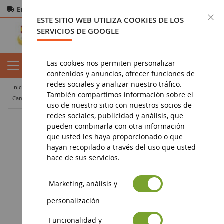
Entrega gratuita
a partir de 200€
Pago seguro
C
ESTE SITIO WEB UTILIZA COOKIES DE LOS
Devoluciones
en 14 días
SERVICIOS DE GOOGLE
Las cookies nos permiten personalizar
contenidos y anuncios, ofrecer funciones de
redes sociales y analizar nuestro tráfico.
inicio
miniatura de obras públicas
camión en miniatura
También compartimos información sobre el
camión volquete
Transporter BERLIET 4x2 Azul y amarillo – Edición ATLAS
uso de nuestro sitio con nuestros socios de
redes sociales, publicidad y análisis, que
pueden combinarla con otra información
que usted les haya proporcionado o que
hayan recopilado a través del uso que usted
hace de sus servicios.
Marketing, análisis y
personalización
Funcionalidad y