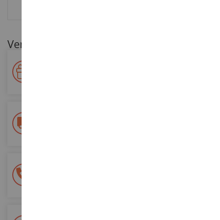
RESEÑAS
Ventajas para nuestros clientes
Premie su fidelidad
Gane puntos por sus compras y utilícelos para futuros
pedidos
Entrega gratuita
a partir de 200 euros de compra
Pago 100% seguro
Todos sus pagos son seguros