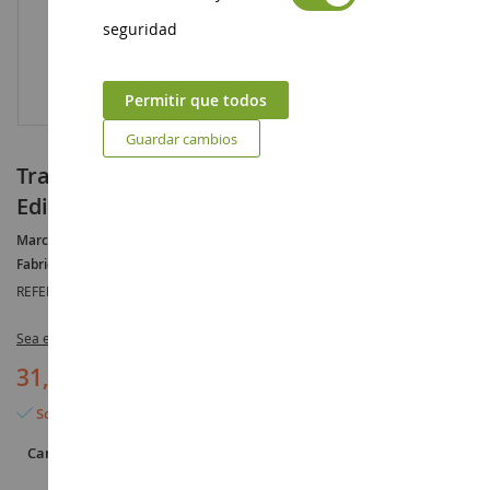
seguridad
Permitir que todos
Guardar cambios
Transporter BERLIET 4x2 Azul y amarillo –
Edición ATLAS
Marca :
BERLIET
Fabricante :
DINKY TOYS
REFERENCIA :
DIN34A
Sea el primero en dejar una reseña para este artículo
31,90 €
Solo quedan 8 artículos
Cantidad