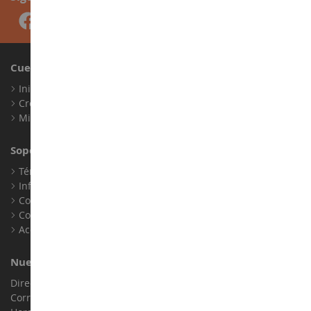
Cuenta
Iniciar sesión
Crear una cuenta
Mis puntos de fidelidad
Soporte al Cliente
Términos y condiciones de venta
Información legal
Contacto
Cookies
Accesibilidad: no conforme
Nuestra Tienda
Dirección : ZA LE Chemin, 61800 Montsecret
Correo electrónico :
info@collect-world.es