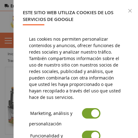
Entrega gratuita
a partir de 200€
Pago seguro
C
ESTE SITIO WEB UTILIZA COOKIES DE LOS
Devoluciones
en 14 días
SERVICIOS DE GOOGLE
Las cookies nos permiten personalizar
contenidos y anuncios, ofrecer funciones de
redes sociales y analizar nuestro tráfico.
inicio
miniatura de obras públicas
otros equipos
También compartimos información sobre el
Tractor de aeronaves GOLDHOFER AST-2E G ATLAS
uso de nuestro sitio con nuestros socios de
redes sociales, publicidad y análisis, que
pueden combinarla con otra información
que usted les haya proporcionado o que
hayan recopilado a través del uso que usted
hace de sus servicios.
Marketing, análisis y
personalización
Funcionalidad y