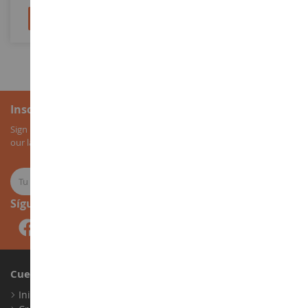
Añadir al carrito
Añadir al carrito
Inscripción al boletín
Sign up for our newsletter to receive all our special offers, as well as
our latest news about agricultural miniatures.
Síguenos
Cuenta
Iniciar sesión