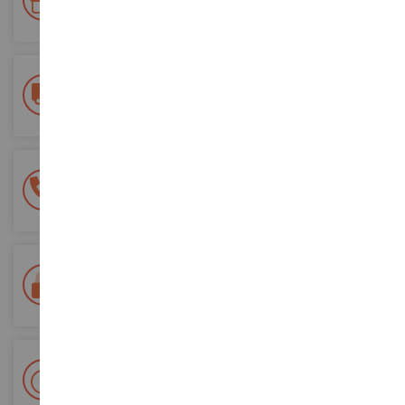
pedidos
Entrega gratuita
a partir de 200 euros de compra
Pago 100% seguro
Todos sus pagos son seguros
Entrega en 48/72 horas
Seguimiento Colissimo La Poste y puntos de relevo
+ Más de 15.000 referencias
2.000 m² en stock