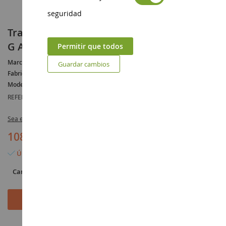
seguridad
Tractor de aeronaves GOLDHOFER AST-2E
G ATLAS
Permitir que todos
Marca :
GOLDHOFER
Guardar cambios
Fabricante :
CONRAD
Modelo :
AST
REFERENCIA :
CON5524/0
Sea el primero en dejar una reseña para este artículo
108,90 €
Último artículo en stock
Cantidad
Añadir al carrito