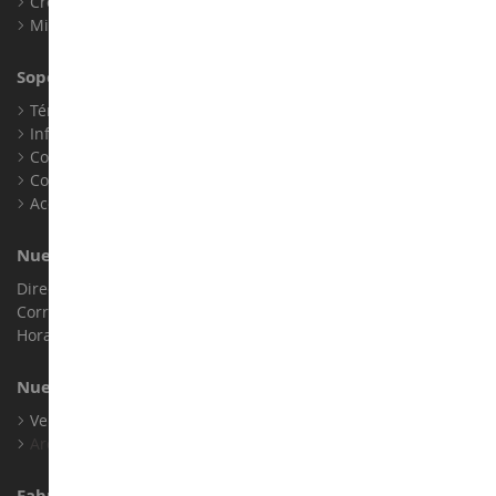
Crear una cuenta
Mis puntos de fidelidad
Soporte al Cliente
Términos y condiciones de venta
Información legal
Contacto
Cookies
Accesibilidad: no conforme
Nuestra Tienda
Dirección : ZA LE Chemin, 61800 Montsecret
Correo electrónico :
info@collect-world.es
Horario de apertura: Lunes a sábado / 9h-18h
Nuestras Marcas
Ver Todas Nuestras Marcas
Archivo
Fabricantes