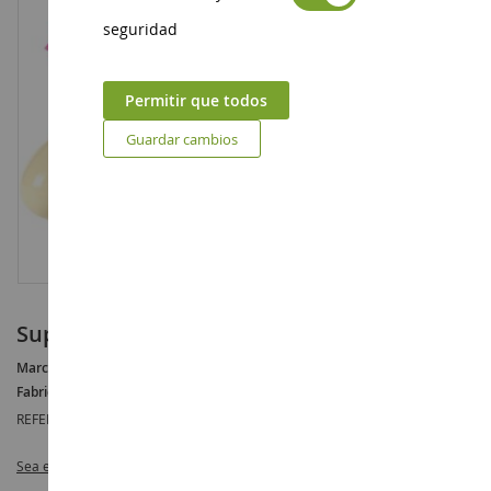
seguridad
Permitir que todos
Guardar cambios
Superprincesa BARBIE - Perro
Marca :
BARBIE
Fabricante :
MATTEL
REFERENCIA :
MATCDY72
Sea el primero en dejar una reseña para este artículo