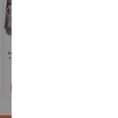
ESCALA
ESCALA
Barbie Totally Hair- Pelo De
Barbie Totally Hair- Pelo
Fantasía Con Accesorios Y
Multicolor Con Accesorios
Mariposas
MATHCM91
MATHCM90
25,90 €
22,90 €
Añadir al carrito
Añadir al carrito