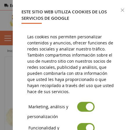
Entrega gratuita
a partir de 200€
Pago seguro
C
ESTE SITIO WEB UTILIZA COOKIES DE LOS
Devoluciones
en 14 días
SERVICIOS DE GOOGLE
Las cookies nos permiten personalizar
contenidos y anuncios, ofrecer funciones de
redes sociales y analizar nuestro tráfico.
inicio
juguete
juguetes para niñas
Superprincesa BARBIE - Perro
También compartimos información sobre el
uso de nuestro sitio con nuestros socios de
redes sociales, publicidad y análisis, que
pueden combinarla con otra información
que usted les haya proporcionado o que
hayan recopilado a través del uso que usted
hace de sus servicios.
Marketing, análisis y
personalización
Funcionalidad y