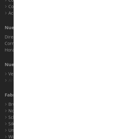
Cookies
Accesibilidad: no conforme
Nuestra Tienda
Dirección : ZA LE Chemin, 61800 Montsecret
Correo electrónico :
info@collect-world.es
Horario de apertura: Lunes a sábado / 9h-18h
Nuestras Marcas
Ver Todas Nuestras Marcas
Archivo
Fabricantes
Bruder
Norev
Schuco
Siku
Universal Hobbies
Wiking