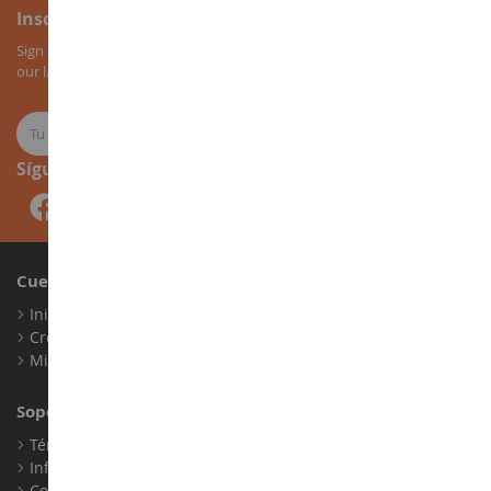
Inscripción al boletín
Sign up for our newsletter to receive all our special offers, as well as
our latest news about agricultural miniatures.
Síguenos
Cuenta
Iniciar sesión
Crear una cuenta
Mis puntos de fidelidad
Soporte al Cliente
Términos y condiciones de venta
Información legal
Contacto