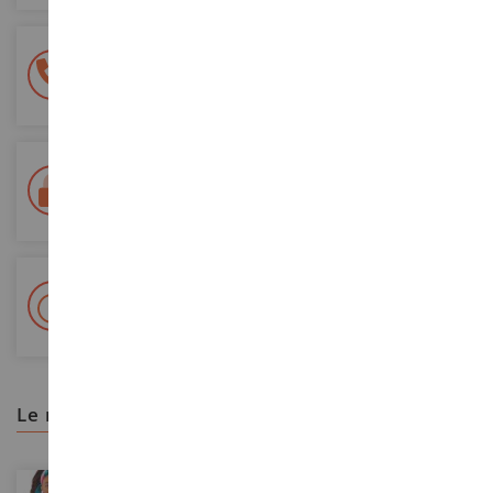
Pago 100% seguro
Todos sus pagos son seguros
Entrega en 48/72 horas
Seguimiento Colissimo La Poste y puntos de relevo
+ Más de 15.000 referencias
2.000 m² en stock
le recomendamos