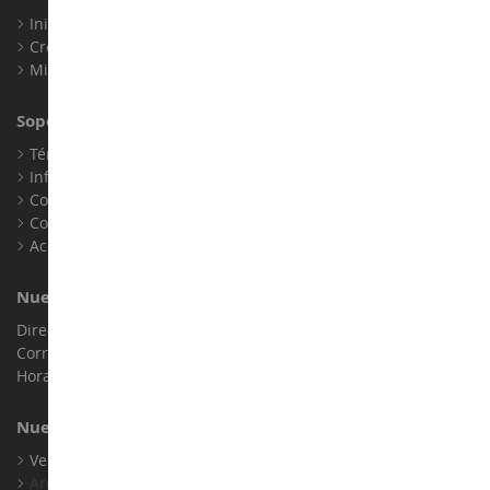
Iniciar sesión
Crear una cuenta
Mis puntos de fidelidad
Soporte al Cliente
Términos y condiciones de venta
Información legal
Contacto
Cookies
Accesibilidad: no conforme
Nuestra Tienda
Dirección : ZA LE Chemin, 61800 Montsecret
Correo electrónico :
info@collect-world.es
Horario de apertura: Lunes a sábado / 9h-18h
Nuestras Marcas
Ver Todas Nuestras Marcas
Archivo