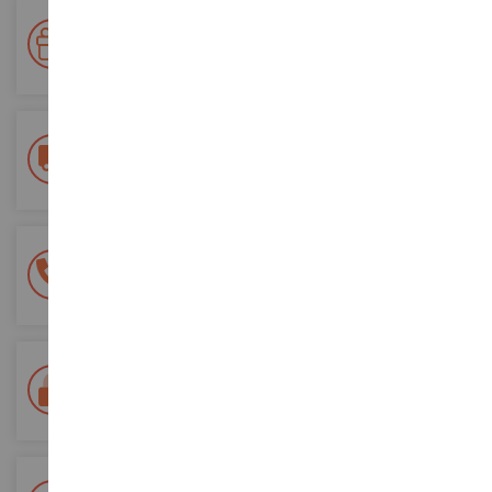
Premie su fidelidad
Gane puntos por sus compras y utilícelos para futuros
pedidos
Entrega gratuita
a partir de 200 euros de compra
Pago 100% seguro
Todos sus pagos son seguros
Entrega en 48/72 horas
Seguimiento Colissimo La Poste y puntos de relevo