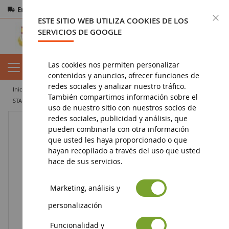
Entrega gratuita
a partir de 200€
Pago seguro
C
ESTE SITIO WEB UTILIZA COOKIES DE LOS
Devoluciones
en 14 días
SERVICIOS DE GOOGLE
Las cookies nos permiten personalizar
contenidos y anuncios, ofrecer funciones de
redes sociales y analizar nuestro tráfico.
inicio
juguete
juegos de construcción
lego
También compartimos información sobre el
STAR WARS - Rey - 84 Piezas
uso de nuestro sitio con nuestros socios de
redes sociales, publicidad y análisis, que
pueden combinarla con otra información
que usted les haya proporcionado o que
hayan recopilado a través del uso que usted
hace de sus servicios.
Marketing, análisis y
personalización
Funcionalidad y