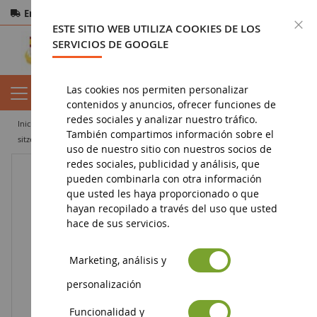
Entrega gratuita
a partir de 200€
Pago seguro
C
ESTE SITIO WEB UTILIZA COOKIES DE LOS
Devoluciones
en 14 días
SERVICIOS DE GOOGLE
Las cookies nos permiten personalizar
contenidos y anuncios, ofrecer funciones de
redes sociales y analizar nuestro tráfico.
inicio
figura
figurita de animal
figuras de animales de granja
También compartimos información sobre el
sitzend
uso de nuestro sitio con nuestros socios de
redes sociales, publicidad y análisis, que
pueden combinarla con otra información
que usted les haya proporcionado o que
hayan recopilado a través del uso que usted
hace de sus servicios.
Marketing, análisis y
personalización
Funcionalidad y