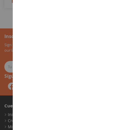
Inscripción al boletín
Sign up for our newsletter to receive all our special offers, as well as
our latest news about agricultural miniatures.
Síguenos
Cuenta
Iniciar sesión
Crear una cuenta
Mis puntos de fidelidad