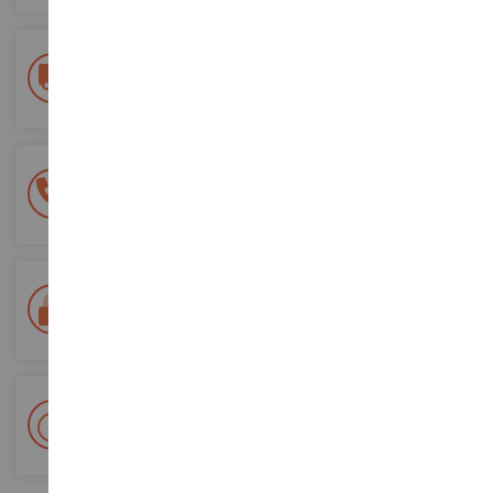
Entrega gratuita
a partir de 200 euros de compra
Pago 100% seguro
Todos sus pagos son seguros
Entrega en 48/72 horas
Seguimiento Colissimo La Poste y puntos de relevo
+ Más de 15.000 referencias
2.000 m² en stock