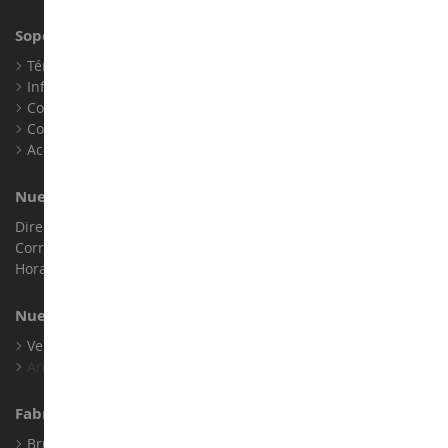
Soporte al Cliente
Términos y condiciones de venta
Información legal
Contacto
Cookies
Accesibilidad: no conforme
Nuestra Tienda
Dirección : ZA LE Chemin, 61800 Montsecret
Correo electrónico :
info@collect-world.es
Horario de apertura: Lunes a sábado / 9h-18h
Nuestras Marcas
Ver Todas Nuestras Marcas
Archivo
Fabricantes
Bruder