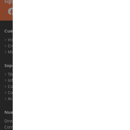
Síguenos
Cuenta
Iniciar sesión
Crear una cuenta
Mis puntos de fidelidad
Soporte al Cliente
Términos y condiciones de venta
Información legal
Contacto
Cookies
Accesibilidad: no conforme
Nuestra Tienda
Dirección : ZA LE Chemin, 61800 Montsecret
Correo electrónico :
info@collect-world.es