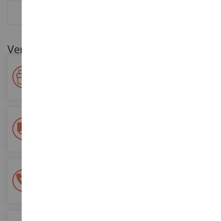
RESEÑAS
Ventajas para nuestros clientes
Premie su fidelidad
Gane puntos por sus compras y utilícelos para futuros
pedidos
Entrega gratuita
a partir de 200 euros de compra
Pago 100% seguro
Todos sus pagos son seguros