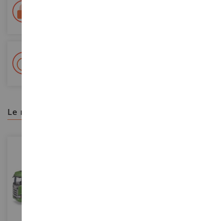
Entrega en 48/72 horas
Seguimiento Colissimo La Poste y puntos de relevo
+ Más de 15.000 referencias
2.000 m² en stock
le recomendamos
ESCALA
ESCALA