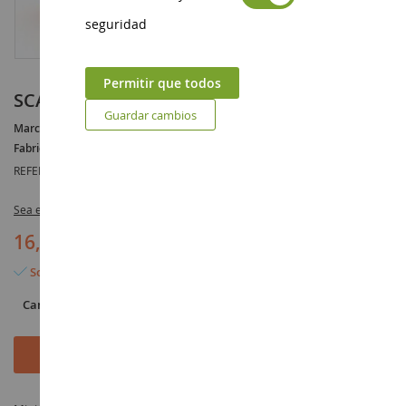
seguridad
Permitir que todos
SCANIA Camión quitanieves Ech:1/87
Guardar cambios
Marca :
SCANIA
Fabricante :
SIKU
REFERENCIA :
SIK1898
Sea el primero en dejar una reseña para este artículo
16,90 €
Solo quedan 5 artículos
Cantidad
Añadir al carrito