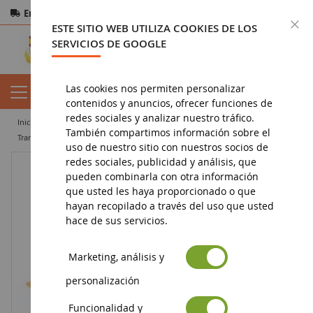
Entrega gratuita
a partir de 200€
Pago seguro
C
ESTE SITIO WEB UTILIZA COOKIES DE LOS
Devoluciones
en 14 días
SERVICIOS DE GOOGLE
Las cookies nos permiten personalizar
contenidos y anuncios, ofrecer funciones de
redes sociales y analizar nuestro tráfico.
inicio
miniatura de obras públicas
camión en miniatura
También compartimos información sobre el
transportista
SCANIA Camión quitanieves Ech:1/87
uso de nuestro sitio con nuestros socios de
redes sociales, publicidad y análisis, que
pueden combinarla con otra información
que usted les haya proporcionado o que
hayan recopilado a través del uso que usted
hace de sus servicios.
Marketing, análisis y
personalización
Funcionalidad y