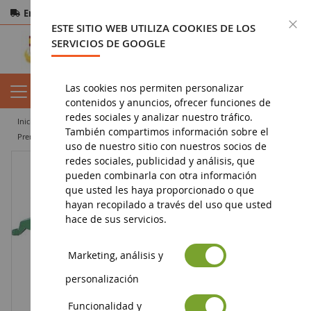
Entrega gratuita
a partir de 200€
Pago seguro
C
ESTE SITIO WEB UTILIZA COOKIES DE LOS
Devoluciones
en 14 días
SERVICIOS DE GOOGLE
Las cookies nos permiten personalizar
contenidos y anuncios, ofrecer funciones de
redes sociales y analizar nuestro tráfico.
inicio
agricultura en miniatura
maquinaria agrícola
pulse
También compartimos información sobre el
Prensa JOHN DEERE Escala: 1/16
uso de nuestro sitio con nuestros socios de
redes sociales, publicidad y análisis, que
pueden combinarla con otra información
que usted les haya proporcionado o que
hayan recopilado a través del uso que usted
hace de sus servicios.
Marketing, análisis y
personalización
Funcionalidad y