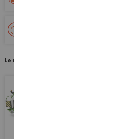
+ Más de 15.000 referencias
2.000 m² en stock
le recomendamos
ESCALA
ESCALA
1/16
1/32