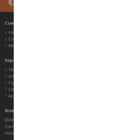
Cuenta
Iniciar sesión
Crear una cuenta
Mis puntos de fidelidad
Soporte al Cliente
Términos y condiciones de venta
Información legal
Contacto
Cookies
Accesibilidad: no conforme
Nuestra Tienda
Dirección : ZA LE Chemin, 61800 Montsecret
Correo electrónico :
info@collect-world.es
Horario de apertura: Lunes a sábado / 9h-18h