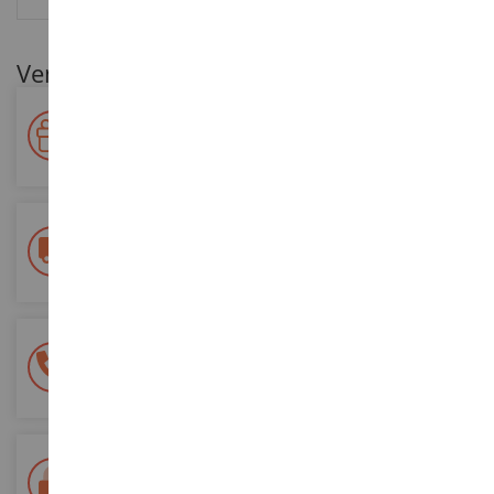
Ventajas para nuestros clientes
Premie su fidelidad
Gane puntos por sus compras y utilícelos para futuros
pedidos
Entrega gratuita
a partir de 200 euros de compra
Pago 100% seguro
Todos sus pagos son seguros
Entrega en 48/72 horas
Seguimiento Colissimo La Poste y puntos de relevo