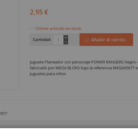
2,95 €
Último artículo en stock
Cantidad
Añadir al carrito
Juguete Planeador con personaje POWER RANGERS Negro - 1
fabricado por MEGA BLOKS bajo la referencia MEGA05677 en
Juguetes para niños
2977
 5 años