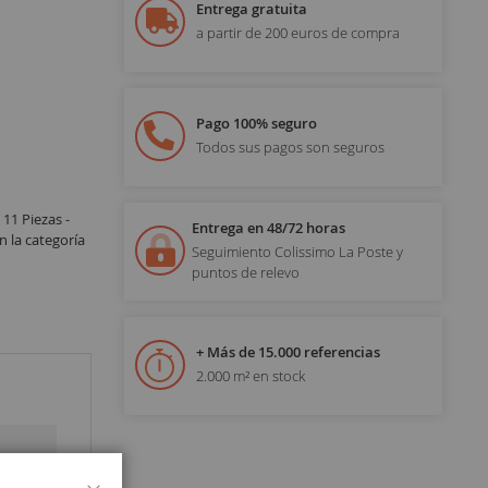
Entrega gratuita
a partir de 200 euros de compra
Pago 100% seguro
Todos sus pagos son seguros
1 Piezas -
Entrega en 48/72 horas
 la categoría
Seguimiento Colissimo La Poste y
puntos de relevo
+ Más de 15.000 referencias
2.000 m² en stock
Cerrar