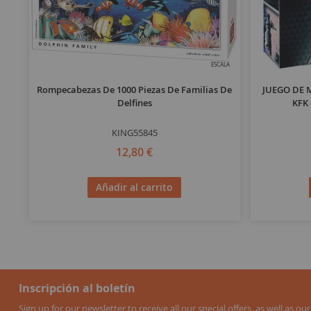
ESCALA
Rompecabezas De 1000 Piezas De Familias De
JUEGO DE M
Delfines
KFK
KING55845
12,80 €
Añadir al carrito
Inscripción al boletín
Sign up for our newsletter to receive all our special offers, as well as our