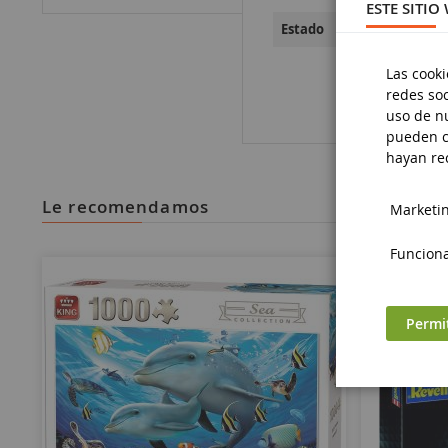
ESTE SITIO
Nueve
Estado
Las cooki
redes soc
uso de nu
pueden c
hayan rec
le recomendamos
Marketing
Funciona
Permi