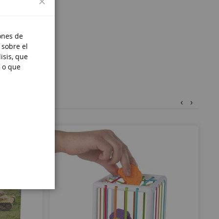
ones de
 sobre el
isis, que
 o que
‹
›