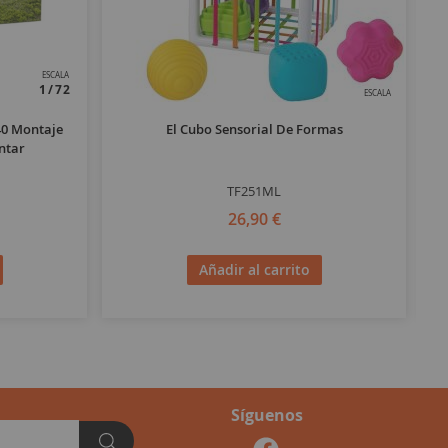
ESCALA
1/72
ESCALA
40 Montaje
El Cubo Sensorial De Formas
M
ntar
TF251ML
26,90 €
Añadir al carrito
Síguenos