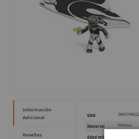
Información
Más
366374002
EAN
Adicional
Información
Plástico
Material
Reseñas
a partir de
Edad mínima