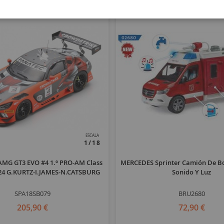
ESCALA
1/18
MG GT3 EVO #4 1.º PRO-AM Class
MERCEDES Sprinter Camión De B
24 G.KURTZ-I.JAMES-N.CATSBURG
Sonido Y Luz
SPA18SB079
BRU2680
205,90 €
72,90 €