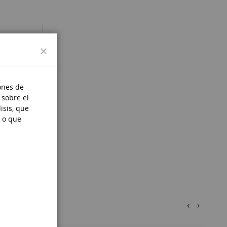
Cerrar
ones de
 sobre el
isis, que
 o que
‹
›