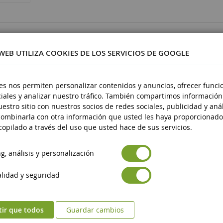
9440
 WEB UTILIZA COOKIES DE LOS SERVICIOS DE GOOGLE
es nos permiten personalizar contenidos y anuncios, ofrecer funci
iales y analizar nuestro tráfico. También compartimos información
stico
estro sitio con nuestros socios de redes sociales, publicidad y anál
 14 años
ombinarla con otra información que usted les haya proporcionado
opilado a través del uso que usted hace de sus servicios.
, análisis y personalización
lidad y seguridad
tir que todos
Guardar cambios