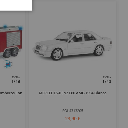
ESCALA
ESCALA
1/16
1/43
omberos Con
MERCEDES-BENZ E60 AMG 1994 Blanco
SOL4313205
23,90 €