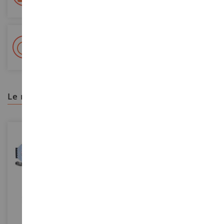
+ Más de 15.000 referencias
2.000 m² en stock
le recomendamos
ESCALA
1/35
ESCALA