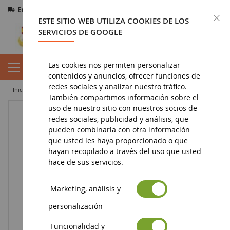
Entrega gratuita
a partir de 200€
Pago seguro
C
ESTE SITIO WEB UTILIZA COOKIES DE LOS
Devoluciones
en 14 días
SERVICIOS DE GOOGLE
Las cookies nos permiten personalizar
contenidos y anuncios, ofrecer funciones de
redes sociales y analizar nuestro tráfico.
inicio
juguete
juegos de construcción
playmobil
la guardia real
También compartimos información sobre el
uso de nuestro sitio con nuestros socios de
redes sociales, publicidad y análisis, que
pueden combinarla con otra información
que usted les haya proporcionado o que
hayan recopilado a través del uso que usted
hace de sus servicios.
Marketing, análisis y
personalización
Funcionalidad y