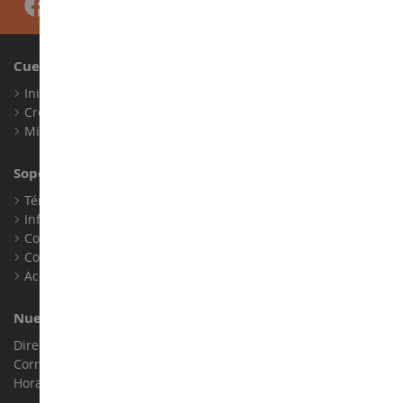
Cuenta
Iniciar sesión
Crear una cuenta
Mis puntos de fidelidad
Soporte al Cliente
Términos y condiciones de venta
Información legal
Contacto
Cookies
Accesibilidad: no conforme
Nuestra Tienda
Dirección : ZA LE Chemin, 61800 Montsecret
Correo electrónico :
info@collect-world.es
Horario de apertura: Lunes a sábado / 9h-18h