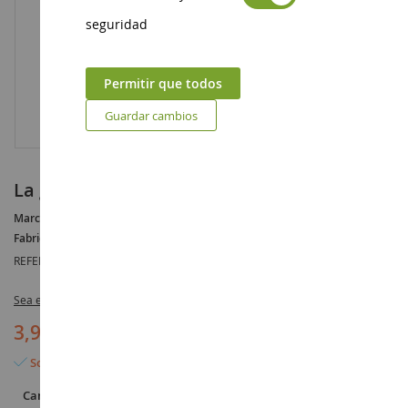
seguridad
Permitir que todos
Guardar cambios
la guardia real
Marca :
AUCUNE
Fabricante :
PLAYMOBIL
REFERENCIA :
PLAY6698
Sea el primero en dejar una reseña para este artículo
3,95 €
Solo quedan 8 artículos
Cantidad