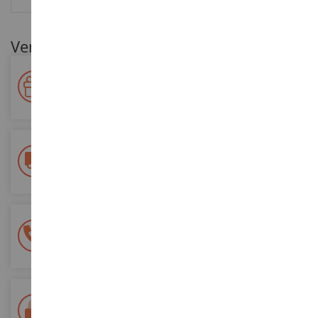
Ventajas para nuestros clientes
Premie su fidelidad
Gane puntos por sus compras y utilícelos para futuros
pedidos
Entrega gratuita
a partir de 200 euros de compra
Pago 100% seguro
Todos sus pagos son seguros
Entrega en 48/72 horas
Seguimiento Colissimo La Poste y puntos de relevo