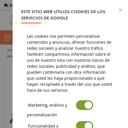
Entrega gratuita
a partir de 200€
Pago seguro
C
ESTE SITIO WEB UTILIZA COOKIES DE LOS
Devoluciones
en 14 días
SERVICIOS DE GOOGLE
Las cookies nos permiten personalizar
contenidos y anuncios, ofrecer funciones de
redes sociales y analizar nuestro tráfico.
inicio
figura
figurita de animal
figurita de animal salvaje
También compartimos información sobre el
américa
Guacamayo
uso de nuestro sitio con nuestros socios de
redes sociales, publicidad y análisis, que
pueden combinarla con otra información
que usted les haya proporcionado o que
hayan recopilado a través del uso que usted
hace de sus servicios.
Marketing, análisis y
personalización
Funcionalidad y