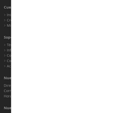
Cuenta
Iniciar sesión
Crear una cuenta
Mis puntos de fidelidad
Soporte al Cliente
Términos y condiciones de venta
Información legal
Contacto
Cookies
Accesibilidad: no conforme
Nuestra Tienda
Dirección : ZA LE Chemin, 61800 Montsecret
Correo electrónico :
info@collect-world.es
Horario de apertura: Lunes a sábado / 9h-18h
Nuestras Marcas