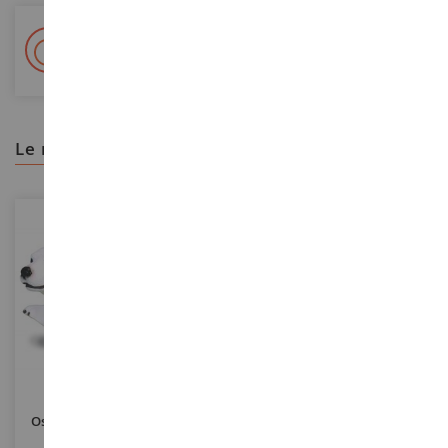
+ Más de 15.000 referencias
2.000 m² en stock
le recomendamos
ESCALA
ESCALA
Oso De Peluche Caminando
Cerdo