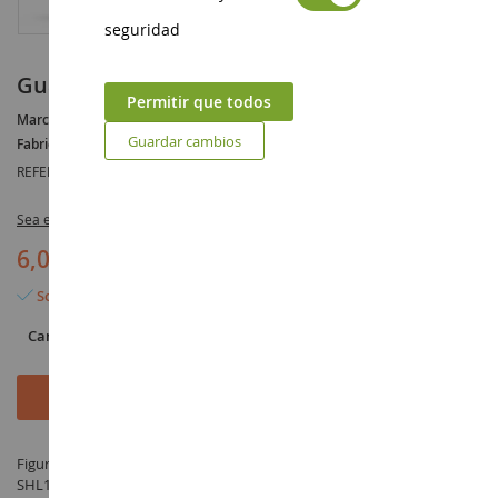
seguridad
Guacamayo
Permitir que todos
Marca :
AUCUNE
Guardar cambios
Fabricante :
SCHLEICH
REFERENCIA :
SHL14737
Sea el primero en dejar una reseña para este artículo
6,09 €
Solo quedan 6 artículos
Cantidad
Añadir al carrito
Figura Guacamayo - fabricado por SCHLEICH bajo la referencia
SHL14737 en la categoría Figuras de animales salvajes