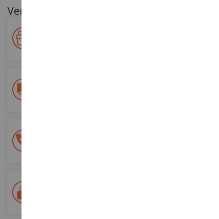
Ventajas para nuestros clientes
Premie su fidelidad
Gane puntos por sus compras y utilícelos para futuros
pedidos
Entrega gratuita
a partir de 200 euros de compra
Pago 100% seguro
Todos sus pagos son seguros
Entrega en 48/72 horas
Seguimiento Colissimo La Poste y puntos de relevo