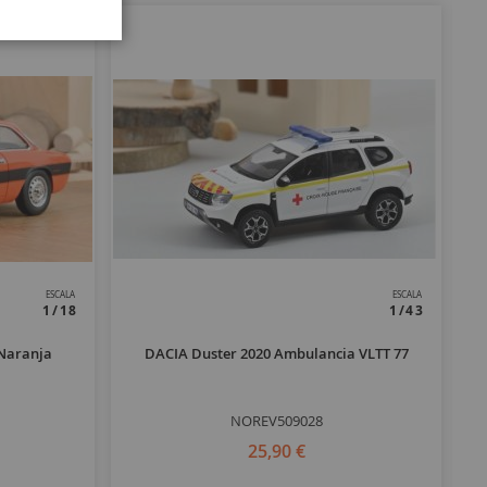
ESCALA
ESCALA
1/18
1/43
Naranja
DACIA Duster 2020 Ambulancia VLTT 77
NOREV509028
25,90 €