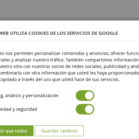
5042
 WEB UTILIZA COOKIES DE LOS SERVICIOS DE GOOGLE
es nos permiten personalizar contenidos y anuncios, ofrecer funci
iales y analizar nuestro tráfico. También compartimos información
stico
estro sitio con nuestros socios de redes sociales, publicidad y anál
 14 años
ombinarla con otra información que usted les haya proporcionado
opilado a través del uso que usted hace de sus servicios.
, análisis y personalización
lidad y seguridad
tir que todos
Guardar cambios