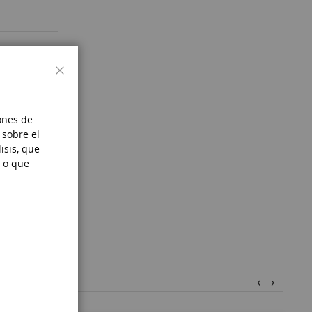
Cerrar
ones de
 sobre el
isis, que
 o que
‹
›