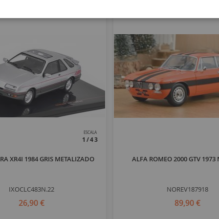
ESCALA
1/43
RA XR4I 1984 GRIS METALIZADO
ALFA ROMEO 2000 GTV 1973 
IXOCLC483N.22
NOREV187918
26,90 €
89,90 €