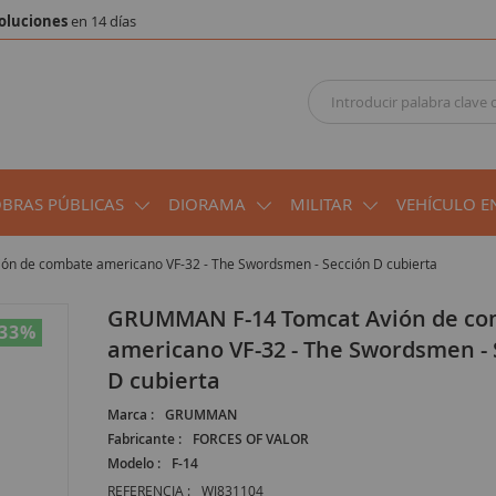
oluciones
en 14 días
OBRAS PÚBLICAS
DIORAMA
MILITAR
VEHÍCULO E
n de combate americano VF-32 - The Swordsmen - Sección D cubierta
GRUMMAN F-14 Tomcat Avión de combate
-33
%
americano VF-32 - The Swordsmen - 
D cubierta
Marca :
GRUMMAN
Fabricante :
FORCES OF VALOR
Modelo :
F-14
REFERENCIA :
WJ831104