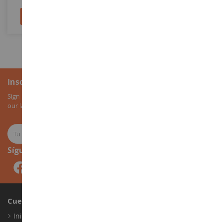
Añadir al carrito
Añadir al carrito
Inscripción al boletín
Sign up for our newsletter to receive all our special offers, as well as
our latest news about agricultural miniatures.
Síguenos
Cuenta
Iniciar sesión