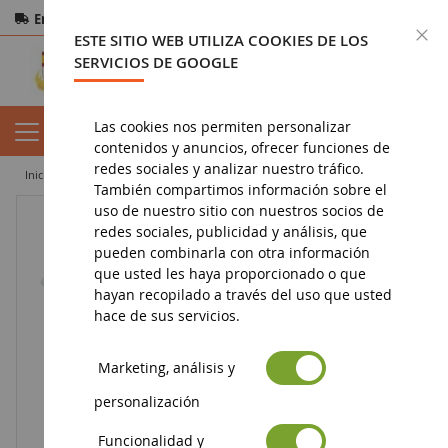
Entrega gratuita
a partir de 200€
Pago seguro
C
ESTE SITIO WEB UTILIZA COOKIES DE LOS
Devoluciones
en 14 días
SERVICIOS DE GOOGLE
Las cookies nos permiten personalizar
contenidos y anuncios, ofrecer funciones de
redes sociales y analizar nuestro tráfico.
inicio
figura
figurita de bayala
Gemelos de anémonas
También compartimos información sobre el
uso de nuestro sitio con nuestros socios de
redes sociales, publicidad y análisis, que
pueden combinarla con otra información
que usted les haya proporcionado o que
hayan recopilado a través del uso que usted
hace de sus servicios.
Marketing, análisis y
personalización
Funcionalidad y