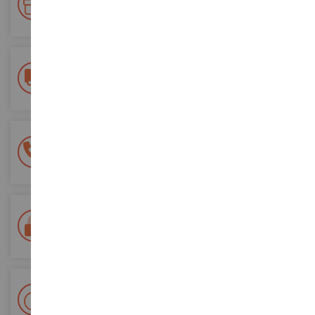
Gane puntos por sus compras y utilícelos para futuros
pedidos
Entrega gratuita
a partir de 200 euros de compra
Pago 100% seguro
Todos sus pagos son seguros
Entrega en 48/72 horas
Seguimiento Colissimo La Poste y puntos de relevo
+ Más de 15.000 referencias
2.000 m² en stock