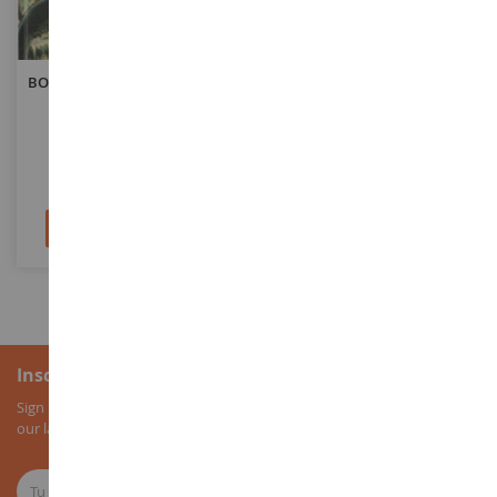
ESCALA
ESCALA
BOB MORANE El Terror Verde
Puzzle 500 Piezas Girasoles
BD0002
TRF37293
4,95 €
13,90 €
Añadir al carrito
Añadir al carrito
Inscripción al boletín
Sign up for our newsletter to receive all our special offers, as well as
our latest news about agricultural miniatures.