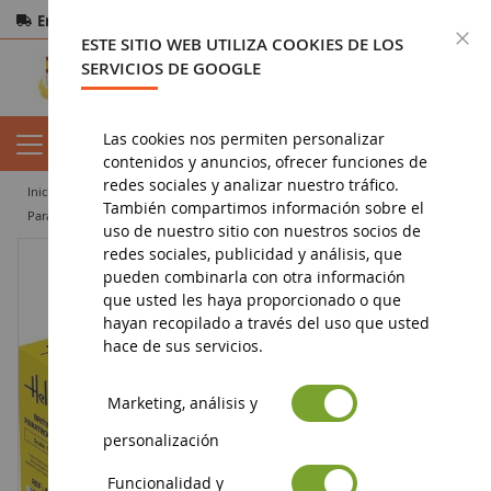
Entrega gratuita
a partir de 200€
Pago seguro
C
ESTE SITIO WEB UTILIZA COOKIES DE LOS
Devoluciones
en 14 días
SERVICIOS DE GOOGLE
Las cookies nos permiten personalizar
contenidos y anuncios, ofrecer funciones de
redes sociales y analizar nuestro tráfico.
inicio
militar
figuritas
También compartimos información sobre el
Paracaidistas británicos para ensamblar y pintar
uso de nuestro sitio con nuestros socios de
redes sociales, publicidad y análisis, que
pueden combinarla con otra información
que usted les haya proporcionado o que
hayan recopilado a través del uso que usted
hace de sus servicios.
Marketing, análisis y
personalización
Funcionalidad y