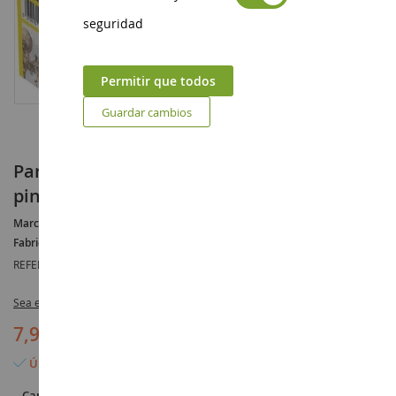
seguridad
Permitir que todos
Guardar cambios
Paracaidistas británicos para ensamblar y
pintar
Marca :
AUCUNE
Fabricante :
HELLER
REFERENCIA :
HEL49623
Sea el primero en dejar una reseña para este artículo
7,90 €
Último artículo en stock
Cantidad