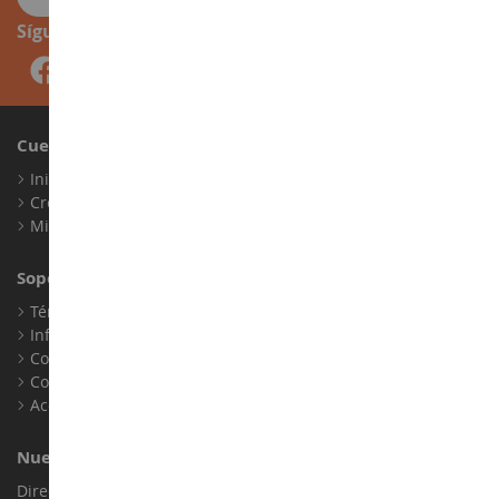
Síguenos
Cuenta
Iniciar sesión
Crear una cuenta
Mis puntos de fidelidad
Soporte al Cliente
Términos y condiciones de venta
Información legal
Contacto
Cookies
Accesibilidad: no conforme
Nuestra Tienda
Dirección : ZA LE Chemin, 61800 Montsecret