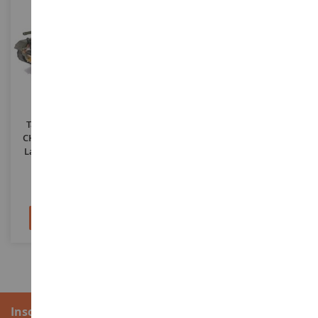
ESCALA
1/32
ESCALA
Tanque Ligero Americano
1 Puzzle 49 Piezas Con 1 Color
CHAFFEE M24 - Batallón De
- Modelo Aleatorio
La 79ª - Corea Del Sur 1950
FOV801002B
LPB24263
72,90 €
1,15 €
94,90 €
Añadir al carrito
Añadir al carrito
Inscripción al boletín