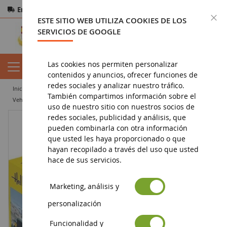
Entrega gratuita
a partir de 200€
Pago seguro
C
ESTE SITIO WEB UTILIZA COOKIES DE LOS
Devoluciones
en 14 días
SERVICIOS DE GOOGLE
Las cookies nos permiten personalizar
contenidos y anuncios, ofrecer funciones de
redes sociales y analizar nuestro tráfico.
inicio
militar
modelos
vehículos militares
También compartimos información sobre el
Vehículo militar GMC CCKW 353 para ensamblar y pintar
uso de nuestro sitio con nuestros socios de
redes sociales, publicidad y análisis, que
pueden combinarla con otra información
que usted les haya proporcionado o que
hayan recopilado a través del uso que usted
hace de sus servicios.
Marketing, análisis y
personalización
Funcionalidad y