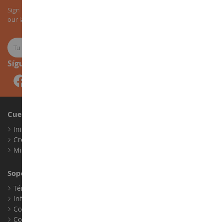
Sign up for our newsletter to receive all our special offers, as well as
our latest news about agricultural miniatures.
Síguenos
Cuenta
Iniciar sesión
Crear una cuenta
Mis puntos de fidelidad
Soporte al Cliente
Términos y condiciones de venta
Información legal
Contacto
Cookies