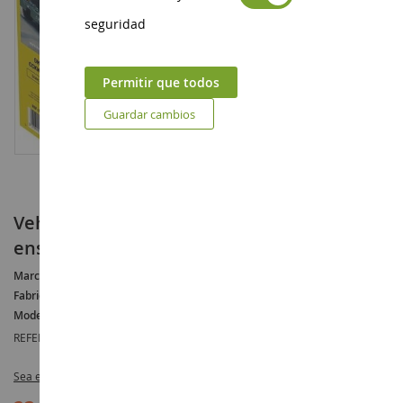
seguridad
Permitir que todos
Guardar cambios
Vehículo militar GMC CCKW 353 para
ensamblar y pintar
Marca :
GMC
Fabricante :
HELLER
Modelo :
353
REFERENCIA :
HEL81121
Sea el primero en dejar una reseña para este artículo