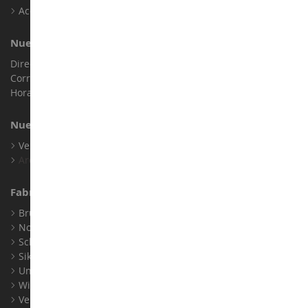
Accesibilidad: no conforme
Nuestra Tienda
Dirección : ZA LE Chemin, 61800 Montsecret
Correo electrónico :
info@collect-world.es
Horario de apertura: Lunes a sábado / 9h-18h
Nuestras Marcas
Ver Todas Nuestras Marcas
Archivo
Fabricantes
Bruder
Norev
Schuco
Siku
Universal Hobbies
Wiking
Ver Todos los Fabricantes