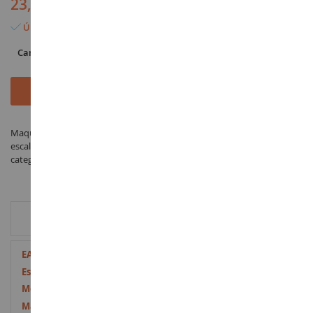
23,90 €
Último artículo en stock
Cantidad
Añadir al carrito
Maqueta Vehículo militar GMC CCKW 353 para ensamblar y pintar a
escala 1/35 fabricado por HELLER bajo la referencia HEL81121 en la
categoría Vehículos militares
INFORMACIÓN ADICIONAL
Más
3279510811216
Información
1/35
353
Plástico