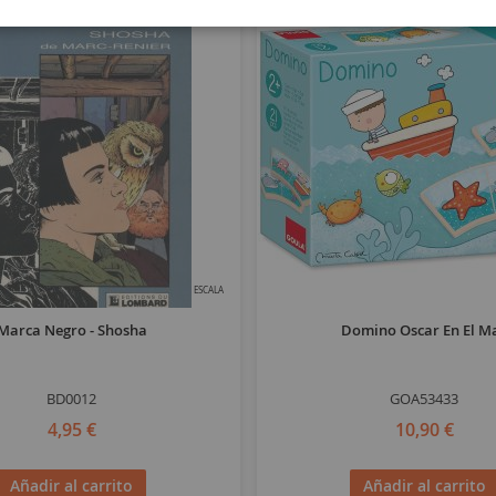
ESCALA
Marca Negro - Shosha
Domino Oscar En El M
BD0012
GOA53433
4,95 €
10,90 €
Añadir al carrito
Añadir al carrito