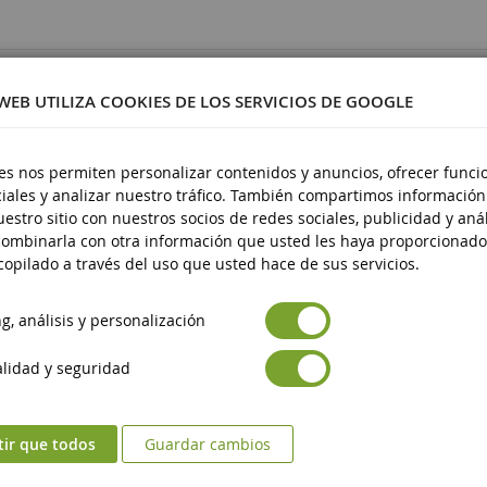
0721
 WEB UTILIZA COOKIES DE LOS SERVICIOS DE GOOGLE
es nos permiten personalizar contenidos y anuncios, ofrecer funci
iales y analizar nuestro tráfico. También compartimos información
 14 años
estro sitio con nuestros socios de redes sociales, publicidad y anál
ombinarla con otra información que usted les haya proporcionado
opilado a través del uso que usted hace de sus servicios.
, análisis y personalización
lidad y seguridad
tir que todos
Guardar cambios