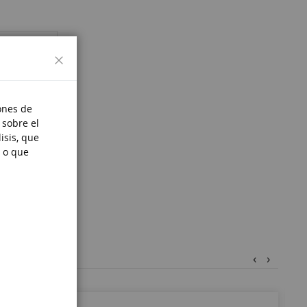
Cerrar
ones de
 sobre el
isis, que
 o que
‹
›