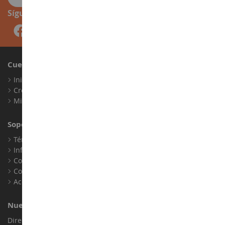
Síguenos
Cuenta
Iniciar sesión
Crear una cuenta
Mis puntos de fidelidad
Soporte al Cliente
Términos y condiciones de venta
Información legal
Contacto
Cookies
Accesibilidad: no conforme
Nuestra Tienda
Dirección : ZA LE Chemin, 61800 Montsecret