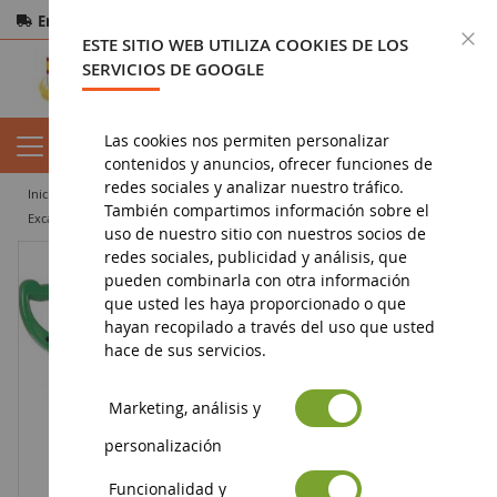
Entrega gratuita
a partir de 200€
Pago seguro
C
ESTE SITIO WEB UTILIZA COOKIES DE LOS
Devoluciones
en 14 días
SERVICIOS DE GOOGLE
Las cookies nos permiten personalizar
contenidos y anuncios, ofrecer funciones de
redes sociales y analizar nuestro tráfico.
inicio
juguete
juguetes y accesorios de 0 a 36 meses
También compartimos información sobre el
Excavadora JOHN DEERE Escala: 1/16
uso de nuestro sitio con nuestros socios de
redes sociales, publicidad y análisis, que
pueden combinarla con otra información
que usted les haya proporcionado o que
hayan recopilado a través del uso que usted
hace de sus servicios.
Marketing, análisis y
personalización
Funcionalidad y