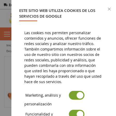
Entrega gratuita
a partir de 200€
Pago seguro
C
ESTE SITIO WEB UTILIZA COOKIES DE LOS
Devoluciones
en 14 días
SERVICIOS DE GOOGLE
Las cookies nos permiten personalizar
contenidos y anuncios, ofrecer funciones de
redes sociales y analizar nuestro tráfico.
inicio
miniatura de obras públicas
miniexcavadora
También compartimos información sobre el
Excavadora de orugas HITACHI ZX330-7
uso de nuestro sitio con nuestros socios de
redes sociales, publicidad y análisis, que
pueden combinarla con otra información
que usted les haya proporcionado o que
hayan recopilado a través del uso que usted
hace de sus servicios.
Marketing, análisis y
personalización
Funcionalidad y