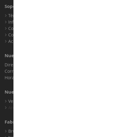
Soporte al Cliente
Términos y condiciones de venta
Información legal
Contacto
Cookies
Accesibilidad: no conforme
Nuestra Tienda
Dirección : ZA LE Chemin, 61800 Montsecret
Correo electrónico :
info@collect-world.es
Horario de apertura: Lunes a sábado / 9h-18h
Nuestras Marcas
Ver Todas Nuestras Marcas
Archivo
Fabricantes
Bruder