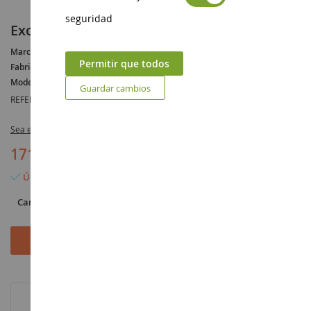
seguridad
Excavadora de orugas HITACHI ZX330-7
Marca :
HITACHI
Permitir que todos
Fabricante :
HITACHI
Modelo :
ZX
Guardar cambios
REFERENCIA :
HITZX330-7
Sea el primero en dejar una reseña para este artículo
171,90 €
Último artículo en stock
Cantidad
Añadir al carrito
INFORMACIÓN ADICIONAL