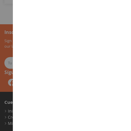
Inscripción al boletín
Sign up for our newsletter to receive all our special offers, as well as
our latest news about agricultural miniatures.
Síguenos
Cuenta
Iniciar sesión
Crear una cuenta
Mis puntos de fidelidad