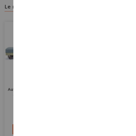
le recomendamos
ESCALA
ESCALA
1/87
1/50
Autocargador HENSCHEL 4x2
Juego De 2 Cables De
Con Remolque De 2 Ejes
Elevación De 0;8 Mm X 20 Cm
WIK041702
YCC363-3
34,90 €
56,90 €
Añadir al carrito
Añadir al carrito