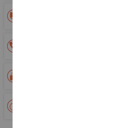
Entrega gratuita
a partir de 200 euros de compra
Pago 100% seguro
Todos sus pagos son seguros
Entrega en 48/72 horas
Seguimiento Colissimo La Poste y puntos de relevo
+ Más de 15.000 referencias
2.000 m² en stock