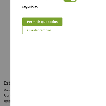
seguridad
Permitir que todos
Guardar cambios
estará de pie
Marca :
AUCUNE
Fabricante :
SCHLEICH
REFERENCIA :
SHL70477