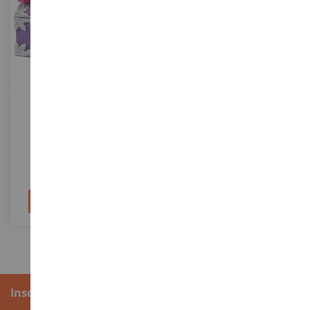
ESCALA
ESCALA
Equipo Mágico
Eyela En Unicornio Dorado
SHL42179
SHL42508
3,39 €
17,39 €
Añadir al carrito
Añadir al carrito
Inscripción al boletín