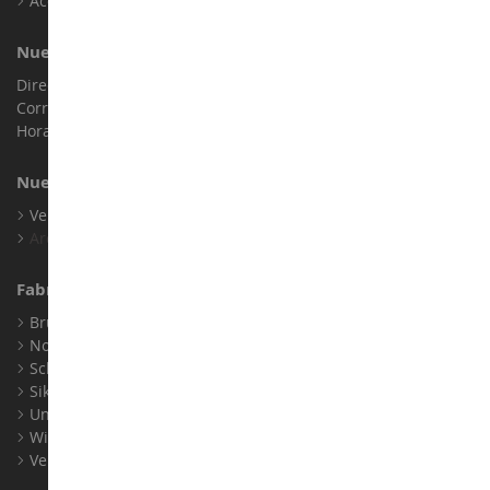
Accesibilidad: no conforme
Nuestra Tienda
Dirección : ZA LE Chemin, 61800 Montsecret
Correo electrónico :
info@collect-world.es
Horario de apertura: Lunes a sábado / 9h-18h
Nuestras Marcas
Ver Todas Nuestras Marcas
Archivo
Fabricantes
Bruder
Norev
Schuco
Siku
Universal Hobbies
Wiking
Ver Todos los Fabricantes