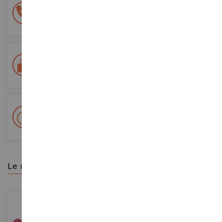
Pago 100% seguro
Todos sus pagos son seguros
Entrega en 48/72 horas
Seguimiento Colissimo La Poste y puntos de relevo
+ Más de 15.000 referencias
2.000 m² en stock
le recomendamos