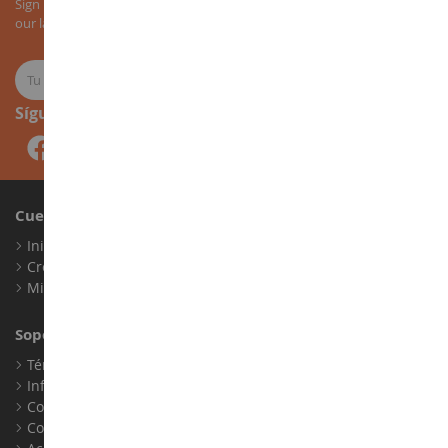
Sign up for our newsletter to receive all our special offers, as well as
our latest news about agricultural miniatures.
Síguenos
Cuenta
Iniciar sesión
Crear una cuenta
Mis puntos de fidelidad
Soporte al Cliente
Términos y condiciones de venta
Información legal
Contacto
Cookies