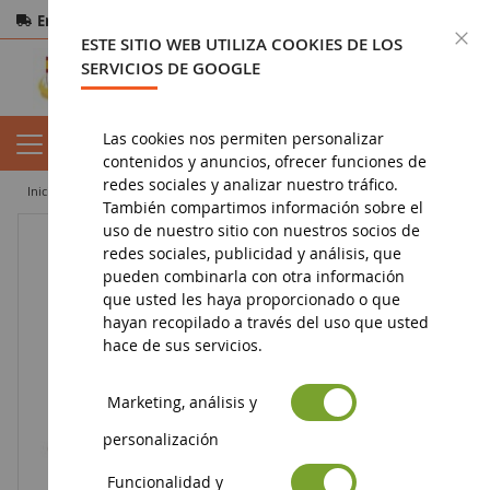
Entrega gratuita
a partir de 200€
Pago seguro
C
ESTE SITIO WEB UTILIZA COOKIES DE LOS
Devoluciones
en 14 días
SERVICIOS DE GOOGLE
Las cookies nos permiten personalizar
contenidos y anuncios, ofrecer funciones de
redes sociales y analizar nuestro tráfico.
inicio
figura
figurita de bayala
estará de pie
También compartimos información sobre el
uso de nuestro sitio con nuestros socios de
redes sociales, publicidad y análisis, que
pueden combinarla con otra información
que usted les haya proporcionado o que
hayan recopilado a través del uso que usted
hace de sus servicios.
Marketing, análisis y
personalización
Funcionalidad y