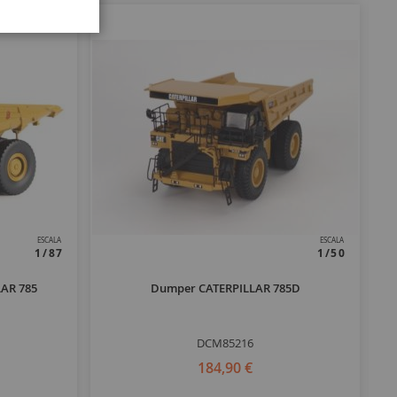
ESCALA
ESCALA
1/87
1/50
LAR 785
Dumper CATERPILLAR 785D
DCM85216
184,90 €