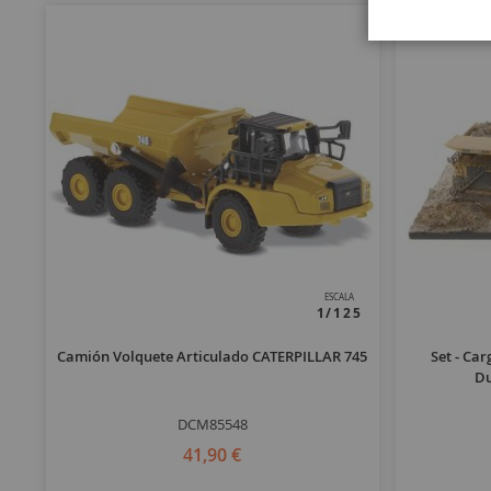
ESCALA
1/125
Camión Volquete Articulado CATERPILLAR 745
Set - Ca
Du
DCM85548
41,90 €