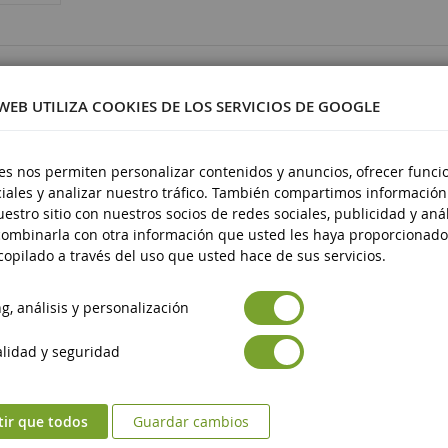
1308
 WEB UTILIZA COOKIES DE LOS SERVICIOS DE GOOGLE
es nos permiten personalizar contenidos y anuncios, ofrecer funci
iales y analizar nuestro tráfico. También compartimos información
stico
estro sitio con nuestros socios de redes sociales, publicidad y anál
 14 años
ombinarla con otra información que usted les haya proporcionado
opilado a través del uso que usted hace de sus servicios.
, análisis y personalización
lidad y seguridad
tir que todos
Guardar cambios