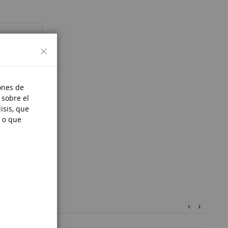
Cerrar
ones de
 sobre el
isis, que
 o que
‹
›