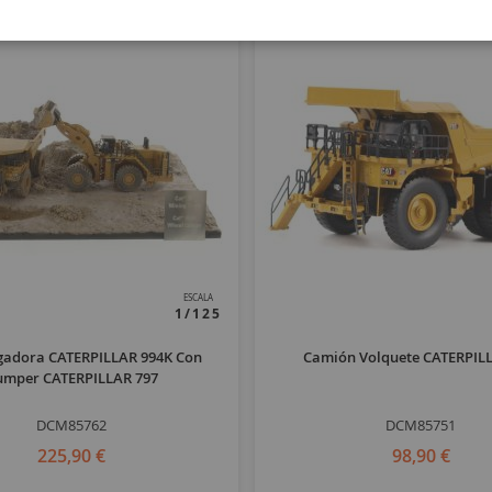
ESCALA
1/125
rgadora CATERPILLAR 994K Con
Camión Volquete CATERPIL
mper CATERPILLAR 797
DCM85762
DCM85751
225,90 €
98,90 €