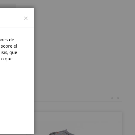
Cerrar
e moins
ones de
 sobre el
isis, que
 o que
‹
›