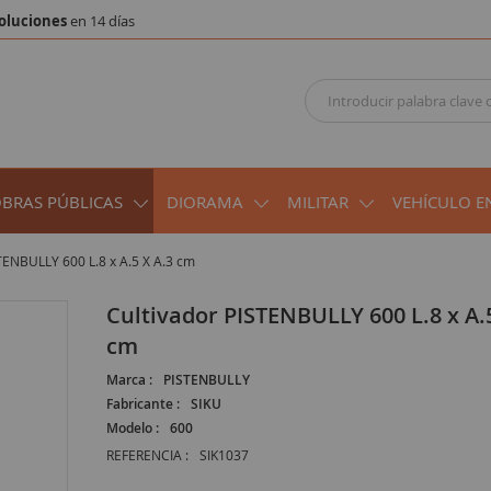
oluciones
en 14 días
OBRAS PÚBLICAS
DIORAMA
MILITAR
VEHÍCULO E
TENBULLY 600 L.8 x A.5 X A.3 cm
Cultivador PISTENBULLY 600 L.8 x A.5 X A.3
cm
Marca :
PISTENBULLY
Fabricante :
SIKU
Modelo :
600
REFERENCIA :
SIK1037