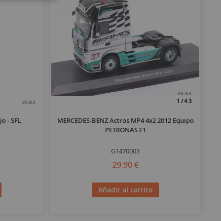
ESCALA
1/43
ESCALA
o - SFL
MERCEDES-BENZ Actros MP4 4x2 2012 Equipo
R
PETRONAS F1
G1470003
29,90 €
Añadir al carrito