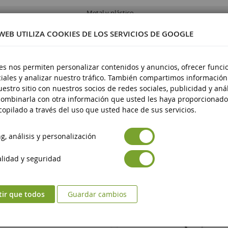
Metal y plástico
a partir de 3 años
 WEB UTILIZA COOKIES DE LOS SERVICIOS DE GOOGLE
Nueve
Avertissement : ne convient pas aux enfants d
es nos permiten personalizar contenidos y anuncios, ofrecer funci
guridad de los productos
de 3 ans.
iales y analizar nuestro tráfico. También compartimos información
estro sitio con nuestros socios de redes sociales, publicidad y anál
Marquage CE
ad de los productos
ombinarla con otra información que usted les haya proporcionado
opilado a través del uso que usted hace de sus servicios.
, análisis y personalización
lidad y seguridad
tir que todos
Guardar cambios