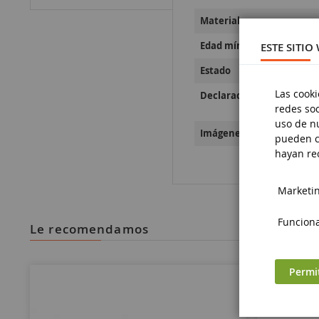
Material
Edad mínima
ESTE SITIO
Estado
Las cooki
Declaraciones sobre la se
redes soc
uso de nu
Imágenes sobre la segurid
pueden c
hayan rec
Marketing
Funciona
le recomendamos
Permi