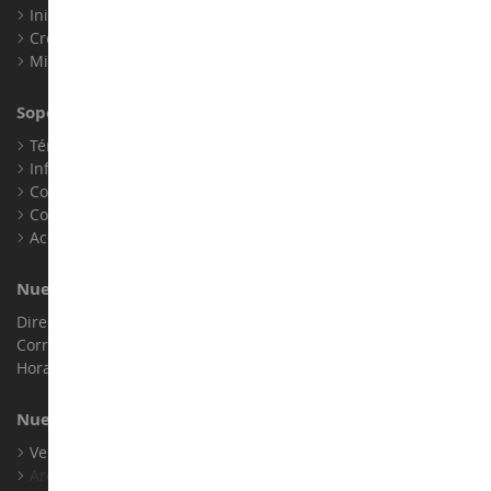
Iniciar sesión
Crear una cuenta
Mis puntos de fidelidad
Soporte al Cliente
Términos y condiciones de venta
Información legal
Contacto
Cookies
Accesibilidad: no conforme
Nuestra Tienda
Dirección : ZA LE Chemin, 61800 Montsecret
Correo electrónico :
info@collect-world.es
Horario de apertura: Lunes a sábado / 9h-18h
Nuestras Marcas
Ver Todas Nuestras Marcas
Archivo