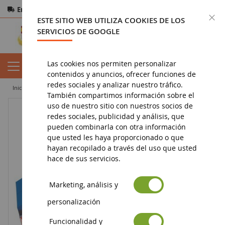
Entrega gratuita
a partir de 200€
Pago seguro
C
ESTE SITIO WEB UTILIZA COOKIES DE LOS
Devoluciones
en 14 días
SERVICIOS DE GOOGLE
Las cookies nos permiten personalizar
contenidos y anuncios, ofrecer funciones de
redes sociales y analizar nuestro tráfico.
inicio
juguete
juegos de construcción
Coche Patrulla - 44 Piezas
También compartimos información sobre el
uso de nuestro sitio con nuestros socios de
redes sociales, publicidad y análisis, que
pueden combinarla con otra información
que usted les haya proporcionado o que
hayan recopilado a través del uso que usted
hace de sus servicios.
Marketing, análisis y
personalización
Funcionalidad y