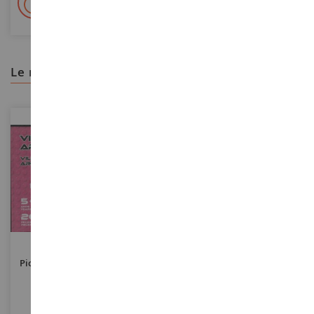
2.000 m² en stock
le recomendamos
ESCALA
ESCALA
Picnic En La Playa - 26 Piezas
Centro Ecuestre - 218 Piezas
CLA1523
CLA1515