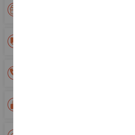
Premie su fidelidad
Gane puntos por sus compras y utilícelos para futuros
pedidos
Entrega gratuita
a partir de 200 euros de compra
Pago 100% seguro
Todos sus pagos son seguros
Entrega en 48/72 horas
Seguimiento Colissimo La Poste y puntos de relevo
+ Más de 15.000 referencias