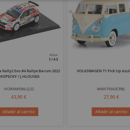
ESCALA
1/43
 Rally2 Evo #4 Rallye Barum 2022
VOLKSWAGEN T1 Pick Up Azul
.KOPECKY / J.HLOUSEK
IXORAM936LQ.22
MMX79343CRBL
43,90 €
27,90 €
Añadir al carrito
Añadir al carrito