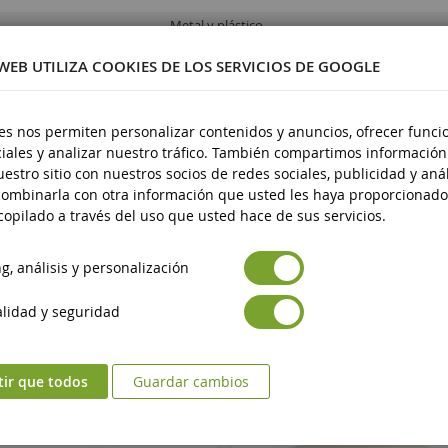
Metal y plástico
a partir de 3 años
 WEB UTILIZA COOKIES DE LOS SERVICIOS DE GOOGLE
Nueve
Avertissement : ne convient pas aux enfants d
es nos permiten personalizar contenidos y anuncios, ofrecer funci
guridad de los productos
de 3 ans.
iales y analizar nuestro tráfico. También compartimos información
estro sitio con nuestros socios de redes sociales, publicidad y anál
Marquage CE
ad de los productos
ombinarla con otra información que usted les haya proporcionado
opilado a través del uso que usted hace de sus servicios.
, análisis y personalización
lidad y seguridad
tir que todos
Guardar cambios