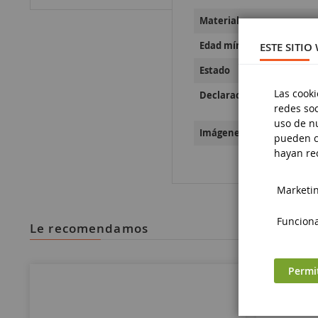
Material
Edad mínima
ESTE SITIO
Estado
Las cooki
Declaraciones sobre la se
redes soc
uso de nu
Imágenes sobre la segurid
pueden c
hayan rec
Marketing
Funciona
le recomendamos
Permi