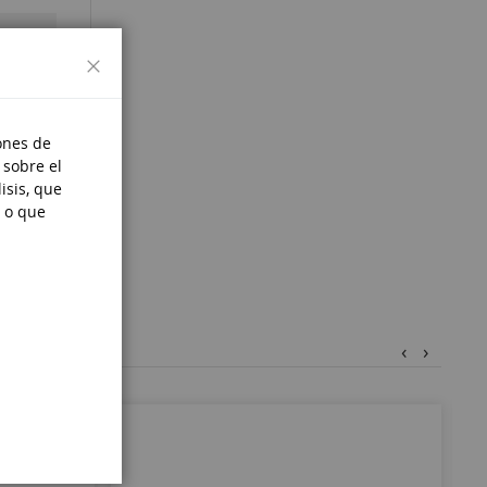
Cerrar
e moins
ones de
 sobre el
isis, que
 o que
‹
›