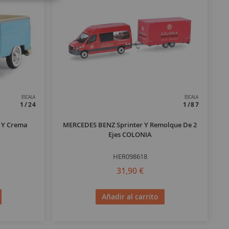
ESCALA
ESCALA
1/24
1/87
 Y Crema
MERCEDES BENZ Sprinter Y Remolque De 2
P
Ejes COLONIA
HER098618
31,90 €
Añadir al carrito