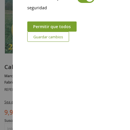
seguridad
Permitir que todos
Guardar cambios
Calendario JOHN DEERE 2014
Marca :
JOHN DEERE
Fabricante :
VOYAGEUR PRESS
REFERENCIA :
CAL211553
Sea el primero en dejar una reseña para este artículo
9,90 €
19,90 €
(-10,00 €)
Suscribirse a la notificación de nuevo en stock