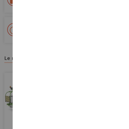
Seguimiento Colissimo La Poste y puntos de relevo
+ Más de 15.000 referencias
2.000 m² en stock
le recomendamos
ESCALA
1/16
ESCALA