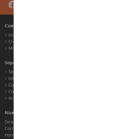
Cuenta
Iniciar sesión
Crear una cuenta
Mis puntos de fidelidad
Soporte al Cliente
Términos y condiciones de venta
Información legal
Contacto
Cookies
Accesibilidad: no conforme
Nuestra Tienda
Dirección : ZA LE Chemin, 61800 Montsecret
Correo electrónico :
info@collect-world.es
Horario de apertura: Lunes a sábado / 9h-18h