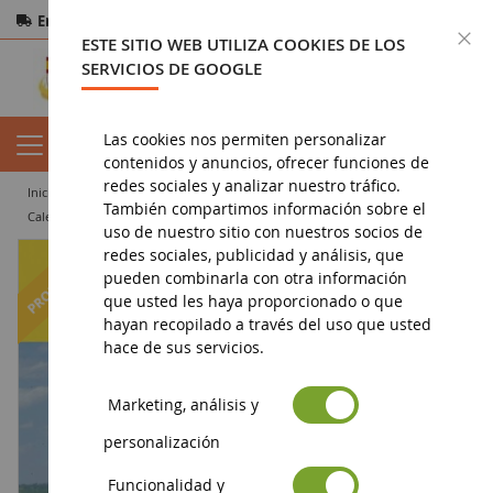
Entrega gratuita
a partir de 200€
Pago seguro
C
ESTE SITIO WEB UTILIZA COOKIES DE LOS
Devoluciones
en 14 días
SERVICIOS DE GOOGLE
Las cookies nos permiten personalizar
contenidos y anuncios, ofrecer funciones de
redes sociales y analizar nuestro tráfico.
inicio
agricultura en miniatura
artículos de promoción
También compartimos información sobre el
calendario publicitario
Calendario JOHN DEERE 2014
uso de nuestro sitio con nuestros socios de
redes sociales, publicidad y análisis, que
-50
%
pueden combinarla con otra información
que usted les haya proporcionado o que
hayan recopilado a través del uso que usted
hace de sus servicios.
Marketing, análisis y
personalización
Funcionalidad y