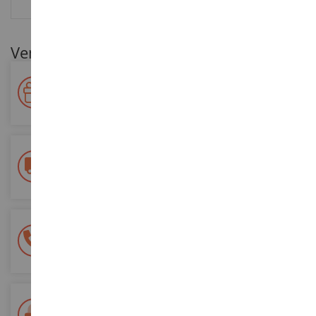
RESEÑAS
Ventajas para nuestros clientes
Premie su fidelidad
Gane puntos por sus compras y utilícelos para futuros
pedidos
Entrega gratuita
a partir de 200 euros de compra
Pago 100% seguro
Todos sus pagos son seguros
Entrega en 48/72 horas