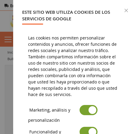
Entrega gratuita
a partir de 200€
Pago seguro
C
ESTE SITIO WEB UTILIZA COOKIES DE LOS
Devoluciones
en 14 días
SERVICIOS DE GOOGLE
Las cookies nos permiten personalizar
contenidos y anuncios, ofrecer funciones de
redes sociales y analizar nuestro tráfico.
inicio
miniatura de obras públicas
bulldozer
También compartimos información sobre el
Bull CATERPILLAR D8T BRENT SCARBROUGH
uso de nuestro sitio con nuestros socios de
redes sociales, publicidad y análisis, que
pueden combinarla con otra información
que usted les haya proporcionado o que
hayan recopilado a través del uso que usted
hace de sus servicios.
Marketing, análisis y
personalización
Funcionalidad y