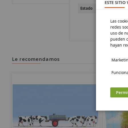
ESTE SITIO
Nueve
Estado
Las cooki
redes soc
uso de nu
pueden c
hayan rec
le recomendamos
Marketing
Funciona
Permi