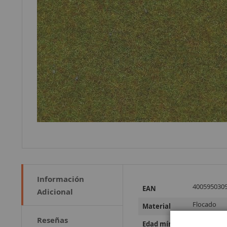
Información
Más
400595030
EAN
Adicional
Información
Flocado
Material
Reseñas
a partir de
Edad mínima