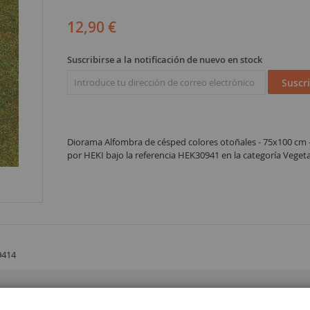
12,90 €
Suscribirse a la notificación de nuevo en stock
Suscri
Diorama Alfombra de césped colores otoñales - 75x100 cm -
por HEKI bajo la referencia HEK30941 en la categoría Veget
9414
 14 años