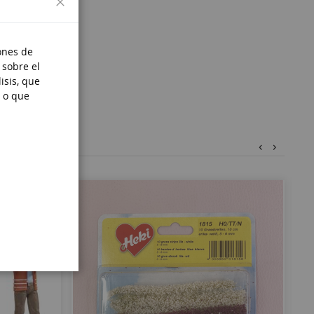
ones de
 sobre el
isis, que
 o que
‹
›