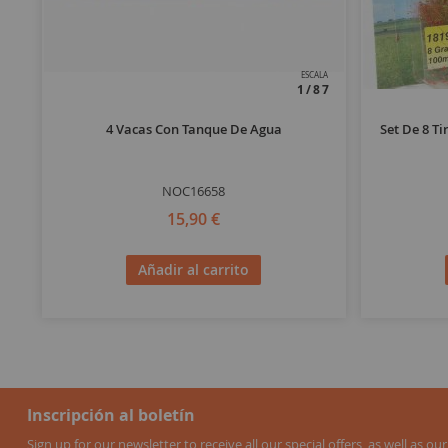
ESCALA
1/87
4 Vacas Con Tanque De Agua
Set De 8 Ti
NOC16658
15,90 €
Añadir al carrito
Inscripción al boletín
Sign up for our newsletter to receive all our special offers, as well as our